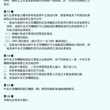
明時，檢附之文件及規範除應符合附錄一或附錄二外，亦須符合附錄六之

規定。

第 13 條
個人以逐車進口國外新車或使用中之柴油汽車，應逐車檢具下列測試結果

報告以作為合格證明之替代文件：

一、柴油汽車經中央主管機關判定其車輛型式所使用引擎符合排放標準之

    證明，或經中央主管機關許可之檢驗測定機構檢測符合排放標準之下

    列各項測試結果報告：

（一）車輛行車或引擎測試型態測定報告。

（二）黑煙測試報告。

（三）OBD 測試報告（執行至少一項 OBD  斷線測定）。

二、該柴油汽車無法經中央主管機關許可之檢驗測定機構執行測試時，得

    檢具經中央主管機關判定符合排放標準之測試結果報告。

第 14 條
經中央主管機關核發該引擎族之合格證明，有下列情形之一者，中央主管

機關得撤銷或廢止其合格證明：

一、違反第十條規定，二年內受限期改善之處分，累計達三次。

二、依新車抽驗規定被判定不合格。

三、申請文件或應申報文件不實或於業務上作成之文書為虛偽記載。

四、其他經中央主管機關認定。

第 15 條
中央主管機關得委託機關（構）辦理有關新車抽驗相關事宜。

第 16 條