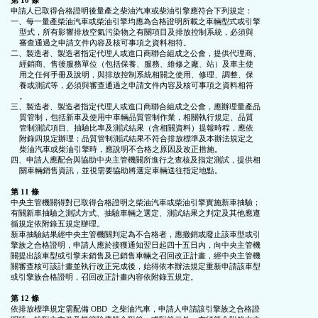
第 10 條
申請人已取得合格證明後量產之柴油汽車或柴油引擎應符合下列規定：

一、每一量產柴油汽車或柴油引擎均應為合格證明所載之車輛型式或引擎

    型式，所有影響排放空氣污染物之有關項目及排放控制系統，必須與

    審查通過之申請文件內容及核可事項之資料相符。

二、製造者、製造者指定代理人或進口商聯合組成之公會，提供代理商、

    經銷商、售後服務單位（包括保養、服務、維修之廠、站）及車主使

    用之任何手冊及說明，與排放控制系統相關之使用、修理、調整、保

    養或測試等，必須與審查通過之申請文件內容及核可事項之資料相符

    。

三、製造者、製造者指定代理人或進口商聯合組成之公會，應辦理量產品

    質管制，包括新車及使用中車輛品質管制作業，相關執行規定、品質

    管制測試項目、抽驗比率及測試結果（含相關資料）提報時程，應依

    附錄四規定辦理；品質管制測試結果不符合排放標準及本辦法規定之

    柴油汽車或柴油引擎時，應說明不合格之原因及改正措施。

四、申請人應配合與協助中央主管機關所進行之查核及指定測試，提供相

    關車輛銷售資訊，並視需要協助將選定車輛送往指定地點。

第 11 條
中央主管機關得對已取得合格證明之柴油汽車或柴油引擎實施新車抽驗；

有關新車抽驗之測試方式、抽驗車輛之選定、測試結果之判定及其他應遵

循規定依附錄五規定辦理。

新車抽驗結果經中央主管機關判定為不合格者，應撤銷或廢止該車型或引

擎族之合格證明，申請人應於接獲通知翌日起四十五日內，向中央主管機

關提出該車型或引擎未銷售及已銷售車輛之召回改正計畫，經中央主管機

關審查核可該計畫並執行改正完成後，始得依本辦法規定重新申請該車型

或引擎族合格證明，召回改正計畫內容依附錄五規定。

第 12 條
依排放標準規定需配備 OBD  之柴油汽車，申請人申請該引擎族之合格證
