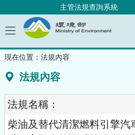
主管法規查詢系統
跳
到
主
要
內
容
區
塊
::
現在位置：
法規內容
法規內容
法規名稱：
柴油及替代清潔燃料引擎汽