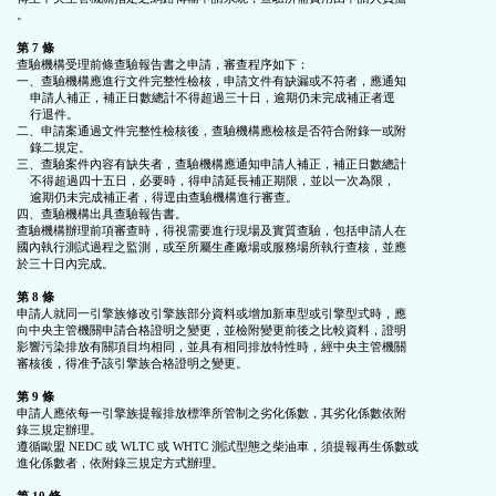
。

第 7 條
查驗機構受理前條查驗報告書之申請，審查程序如下：

一、查驗機構應進行文件完整性檢核，申請文件有缺漏或不符者，應通知

    申請人補正，補正日數總計不得超過三十日，逾期仍未完成補正者逕

    行退件。

二、申請案通過文件完整性檢核後，查驗機構應檢核是否符合附錄一或附

    錄二規定。

三、查驗案件內容有缺失者，查驗機構應通知申請人補正，補正日數總計

    不得超過四十五日，必要時，得申請延長補正期限，並以一次為限，

    逾期仍未完成補正者，得逕由查驗機構進行審查。

四、查驗機構出具查驗報告書。

查驗機構辦理前項審查時，得視需要進行現場及實質查驗，包括申請人在

國內執行測試過程之監測，或至所屬生產廠場或服務場所執行查核，並應

於三十日內完成。

第 8 條
申請人就同一引擎族修改引擎族部分資料或增加新車型或引擎型式時，應

向中央主管機關申請合格證明之變更，並檢附變更前後之比較資料，證明

影響污染排放有關項目均相同，並具有相同排放特性時，經中央主管機關

審核後，得准予該引擎族合格證明之變更。

第 9 條
申請人應依每一引擎族提報排放標準所管制之劣化係數，其劣化係數依附

錄三規定辦理。

遵循歐盟 NEDC 或 WLTC 或 WHTC 測試型態之柴油車，須提報再生係數或

進化係數者，依附錄三規定方式辦理。
