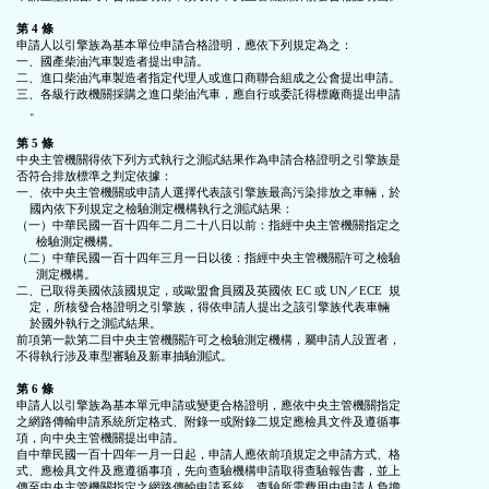
第 4 條
申請人以引擎族為基本單位申請合格證明，應依下列規定為之：

一、國產柴油汽車製造者提出申請。

二、進口柴油汽車製造者指定代理人或進口商聯合組成之公會提出申請。

三、各級行政機關採購之進口柴油汽車，應自行或委託得標廠商提出申請

    。

第 5 條
中央主管機關得依下列方式執行之測試結果作為申請合格證明之引擎族是

否符合排放標準之判定依據：

一、依中央主管機關或申請人選擇代表該引擎族最高污染排放之車輛，於

    國內依下列規定之檢驗測定機構執行之測試結果：

（一）中華民國一百十四年二月二十八日以前：指經中央主管機關指定之

      檢驗測定機構。

（二）中華民國一百十四年三月一日以後：指經中央主管機關許可之檢驗

      測定機構。

二、已取得美國依該國規定，或歐盟會員國及英國依 EC 或 UN／ECE  規

    定，所核發合格證明之引擎族，得依申請人提出之該引擎族代表車輛

    於國外執行之測試結果。

前項第一款第二目中央主管機關許可之檢驗測定機構，屬申請人設置者，

不得執行涉及車型審驗及新車抽驗測試。

第 6 條
申請人以引擎族為基本單元申請或變更合格證明，應依中央主管機關指定

之網路傳輸申請系統所定格式、附錄一或附錄二規定應檢具文件及遵循事

項，向中央主管機關提出申請。

自中華民國一百十四年一月一日起，申請人應依前項規定之申請方式、格

式、應檢具文件及應遵循事項，先向查驗機構申請取得查驗報告書，並上

傳至中央主管機關指定之網路傳輸申請系統，查驗所需費用由申請人負擔
