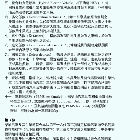
五、複合動力電動車（Hybrid Electric Vehicle,  以下簡稱 HEV）：指

    同時具備內燃機引擎及電動馬達發電機系統兩種動力來源，並使用柴

    油及柴油替代清潔燃料之車輛。

六、劣化係數（Deterioration factors ）：指每一引擎族都應有個別之

    廢氣排放劣化係數，以代表該車或引擎由購車者依申請人提供之手冊

    來維護下，實際使用時之耐久性能。氣狀污染物及粒狀污染物之劣化

    係數用來乘或加上個別污染測試值。

七、再生係數（Ki factors）：指配備週期性再生型裝置之車輛，於裝置

    再生週期間污染變化之比值。

八、進化係數（Evolution coefficient ）：指車輛達到預期穩定狀態與

    未經磨合狀態之污染排放比值。

九、減效裝置（Defeat devices）：指透過測量、感應或影響車輛之運轉

    參數（如車速、引擎轉速、變速箱檔位、溫度、海拔、進氣岐管真空

    度或其他參數），觸發、調整、延遲或停止某一部件之工作或排放控

    制系統功能，使車輛於正常使用條件下，降低或不具排放控制系統之

    控制效果。

十、查驗機構：指經中央主管機關指定，出具柴油及替代清潔燃料引擎汽

    車（以下簡稱柴油汽車）車型排氣審驗合格證明（以下簡稱合格證明

    ）或重型柴油汽車合格證明函（以下簡稱合格證明函）查驗報告書之

    機關（構）或學校。

十一、車載測試族（PEMS test family）：指柴油汽車具有相似排氣排放

      特性之各車型，或依歐洲聯盟（European Union，以下簡稱歐盟）

      No 715／2007  及其後續相關指令之 PEMS test family 分類原則

      辦理，可歸納為同一車載測試族。

第 3 條
柴油汽車及其引擎應符合本法第三十六條第二項所定移動污染源空氣污染

物排放標準（以下簡稱排放標準）第五條及本辦法之相關規定，中央主管

機關始得核發合格證明。

申請重型柴油汽車合格證明前，須取得中央主管機關所核發合格證明函。
