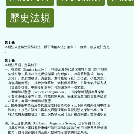
規
歷史法規
功
能
第 1 條
本辦法依空氣污染防制法（以下簡稱本法）第四十二條第二項規定訂定之

按
。

第 2 條
鈕
本辦法用詞，定義如下：

一、引擎族（Engine family ）：指柴油及替代清潔燃料引擎（以下簡稱

    柴油引擎）具有相似之燃燒循環（行程數）、冷卻系統型式（氣冷、

    水冷）、氣缸體構造、汽缸數、進排氣閥（孔）之位置、供氣方式（

區
    有無渦輪增壓）、排放控制系統、燃料供應系統、引擎進氣冷卻方式

    （如後冷卻器、中間冷卻器等）可歸納為同一引擎族。

二、車輛組成型態（Vehicle configuration ）：指柴油輕型貨車及柴油

    小客車車輛之基本引擎、排放控制系統、變速裝置及慣性質量等級皆

    相同者，為同一車輛組成型態。

三、國外使用中柴油及替代清潔燃料引擎汽車（以下簡稱國外使用中柴油

    汽車）：指已在該進口國家交通監理單位登記領照之柴油汽車，進口

    時須取得海關核發之「進口與貨物稅完（免）稅證明書」文件證明者

    。

四、車上診斷系統（On Board Diagnostics System,  以下簡稱 OBD）：

    指具有經車上電腦監控車輛空氣污染防制設備之使用狀況及故障偵測

    能力，並可儲存故障碼及顯示故障指示信號功能之系統。
