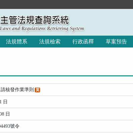
:::
法規體系
法規檢索
行政函釋
草案預告
申請核發作業準則
英
1 日
08 日
4493號令