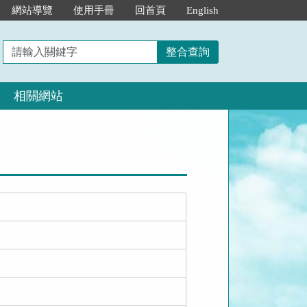
網站導覽
使用手冊
回首頁
English
請
整合查詢
輸
入
相關網站
關
鍵
字