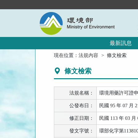
跳
到
主
要
內
容
區
最新訊息
塊
:::
現在位置：
法規內容
條文檢索
條文檢索
法規名稱：
環境用藥許可證
公發布日：
民國 95 年 07 月 2
修正日期：
民國 113 年 03 月 
發文字號：
環部化字第113810