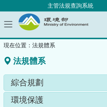
主管法規查詢系統
跳
到
主
要
內
容
區
塊
::
現在位置：
法規體系
法規體系
綜合規劃
環境保護