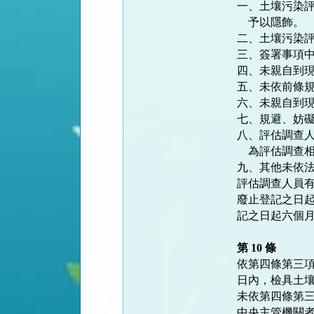
一、土壤污染評
    予以隱飾。

二、土壤污染評
三、簽署事項中
四、未親自到現
五、未依前條規
六、未親自到現
七、規避、妨礙
八、評估調查人
    為評估調查相關事業之董（理、監）事、負責人或受僱人。

九、其他未依法
評估調查人員有
廢止登記之日起
記之日起六個月
第 10 條
依第四條第三項
日內，檢具土壤
未依第四條第三
中央主管機關者