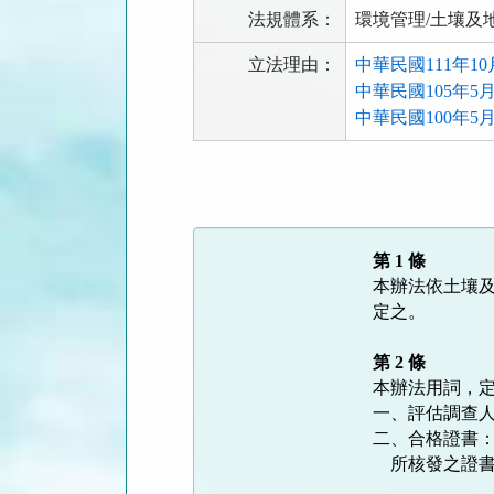
法規體系：
環境管理/土壤及
立法理由：
中華民國111年1
中華民國105年5
中華民國100年5
法
規
功
能
第 1 條
按
本辦法依土壤及
鈕
定之。

區
第 2 條
本辦法用詞，定
一、評估調查人
二、合格證書：
    所核發之證書。
