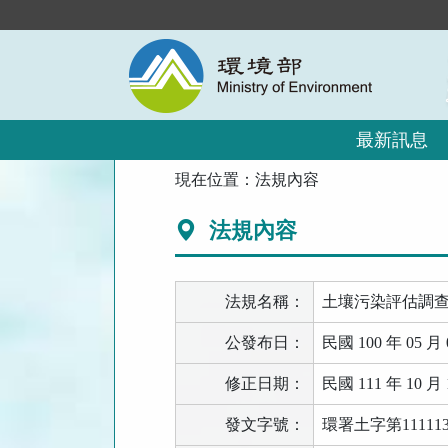
跳
到
主
要
內
容
區
最新訊息
塊
:::
現在位置：
法規內容
法規內容
法規名稱：
土壤污染評估調
公發布日：
民國 100 年 05 月 
修正日期：
民國 111 年 10 月 
發文字號：
環署土字第111113