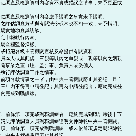
估調查及檢測資料內容有不實或錯誤之情事，未予更正或

估調查及檢測資料內容應予說明之事實未予說明。

之評估調查方式與有關法令或常規不相一致，未予指明。

場實地勘查與訪談。

定申報執行內容。

場全程監督採樣。

或拒絕各級主管機關查核及命提供有關資料。

員本人或其配偶、三親等以內之血親或二親等以內之姻親

執行評估調查工作之情事。

前項各款情事之一者，由中央主管機關廢止其登記，且自

三年內不得再申請登記；其再為申請登記者，應於完成登

內完成到職訓練。

、前條第二項完成到職訓練者，應於完成到職訓練後十五

污染評估調查人員到職訓練證明文件陳報中央主管機關。

項、前條第二項完成到職訓練，或未依前項規定期限陳報

，中央主管機關應廢止其登記。
