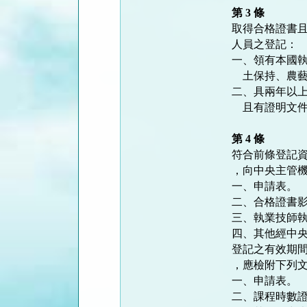
第 3 條
取得合格證書且
人員之登記：

一、領有本國執
    土保持、農藝或其他經中央主管機關認可公告之相關專業技師。

二、具兩年以上
    且有證明文件。

第 4 條
符合前條登記資
，向中央主管機
一、申請表。

二、合格證書影
三、執業技師執
四、其他經中央
登記之有效期間
，應檢附下列文
一、申請表。

二、課程時數證