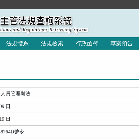
:::
法規體系
法規檢索
行政函釋
草案預告
查人員管理辦法
09 日
19 日
8764D號令