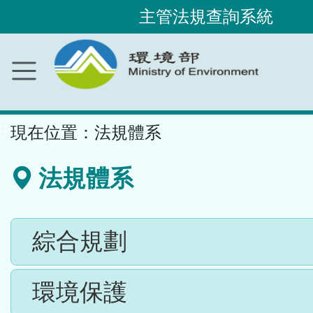
主管法規查詢系統
跳
到
主
要
內
容
區
塊
::
現在位置：
法規體系
法規體系
綜合規劃
環境保護