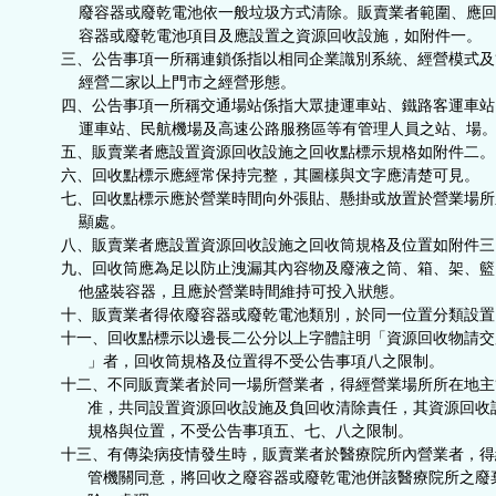
廢容器或廢乾電池依一般垃圾方式清除。販賣業者範圍、應回
容器或廢乾電池項目及應設置之資源回收設施，如附件一。
三、公告事項一所稱連鎖係指以相同企業識別系統、經營模式及
經營二家以上門市之經營形態。
四、公告事項一所稱交通場站係指大眾捷運車站、鐵路客運車站
運車站、民航機場及高速公路服務區等有管理人員之站、場
五、販賣業者應設置資源回收設施之回收點標示規格如附件二。
六、回收點標示應經常保持完整，其圖樣與文字應清楚可見。
七、回收點標示應於營業時間向外張貼、懸掛或放置於營業場所
顯處。
八、販賣業者應設置資源回收設施之回收筒規格及位置如附件三
九、回收筒應為足以防止洩漏其內容物及廢液之筒、箱、架、籃
他盛裝容器，且應於營業時間維持可投入狀態。
十、販賣業者得依廢容器或廢乾電池類別，於同一位置分類設置
十一、回收點標示以邊長二公分以上字體註明「資源回收物請交
」者，回收筒規格及位置得不受公告事項八之限制。
十二、不同販賣業者於同一場所營業者，得經營業場所所在地主
准，共同設置資源回收設施及負回收清除責任，其資源回收
規格與位置，不受公告事項五、七、八之限制。
十三、有傳染病疫情發生時，販賣業者於醫療院所內營業者，得
管機關同意，將回收之廢容器或廢乾電池併該醫療院所之廢