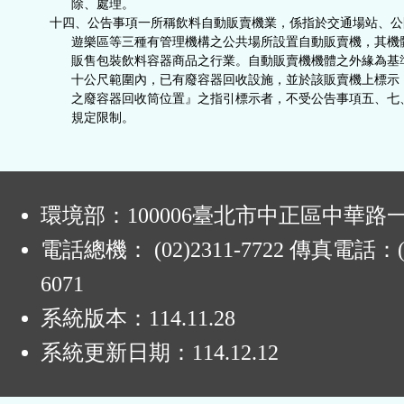
除、處理。
十四、公告事項一所稱飲料自動販賣機業，係指於交通場站、公
遊樂區等三種有管理機構之公共場所設置自動販賣機，其機
販售包裝飲料容器商品之行業。自動販賣機機體之外緣為基
十公尺範圍內，已有廢容器回收設施，並於該販賣機上標示
之廢容器回收筒位置』之指引標示者，不受公告事項五、七
規定限制。
:
環境部：100006臺北市中正區中華路一
電話總機： (02)2311-7722 傳真電話：(0
6071
系統版本：
114.11.28
系統更新日期：
114.12.12