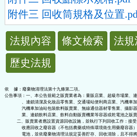
附件三 回收筒規格及位置.pd
法
法規內容
條文檢索
法規
規
歷史法規
功
能
依 據：廢棄物清理法第十九條第二項。
按
公告事項：一、本公告規範之販賣業者為：量販店業、超級市場業、
、連鎖清潔及化妝品零售業、交通場站便利商店業、汽機車加
汽機車加油站包裝飲料販賣業、無線通信器材零售業、攝影器
鈕
業、連鎖飲料店業、飲料自動販賣機業等容器或乾電池之販賣
二、販賣業者應設置資源回收設施，並執行下列回收工作：接受
區
收應回收之廢容器（不包括農藥或特殊環境衛生用藥廢容器）
電池，並依廢棄物清理法規定妥善貯存、回收清除，且不得將