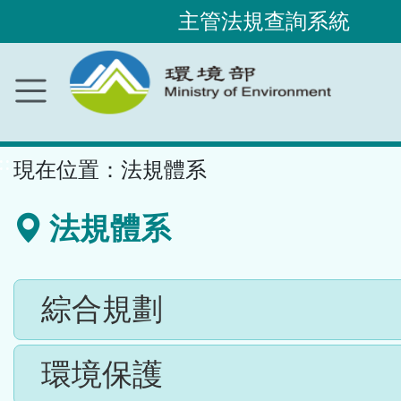
主管法規查詢系統
跳
到
主
要
內
容
區
塊
::
現在位置：
法規體系
法規體系
綜合規劃
環境保護