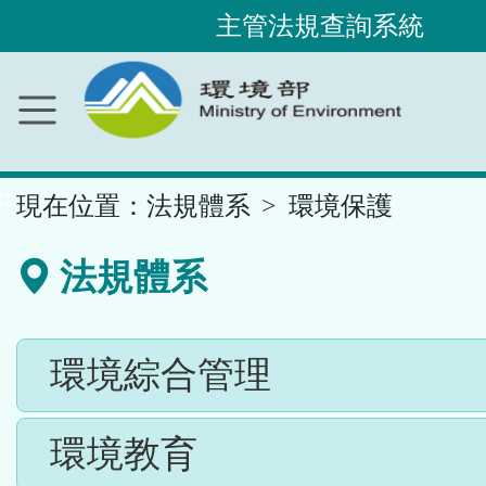
主管法規查詢系統
跳
到
主
要
內
容
區
塊
::
現在位置：
法規體系
環境保護
法規體系
環境綜合管理
環境教育