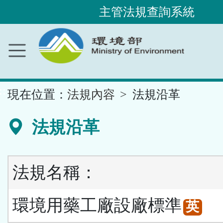
主管法規查詢系統
跳
到
主
要
內
容
區
塊
::
現在位置：
法規內容
法規沿革
法規沿革
法規名稱：
環境用藥工廠設廠標準
英