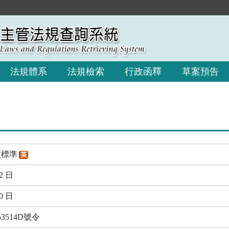
:::
法規體系
法規檢索
行政函釋
草案預告
廠標準
英
2 日
0 日
3514D號令