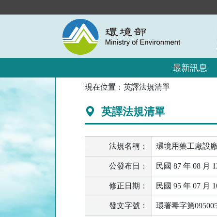
跳
到
主
要
內
容
區
最新訊息
塊
:::
現在位置：
英譯法規清單
英譯法規清單
法規名稱：
環境用藥工廠設
公發布日：
民國 87 年 08 月 1
修正日期：
民國 95 年 07 月 1
發文字號：
環署毒字第095005