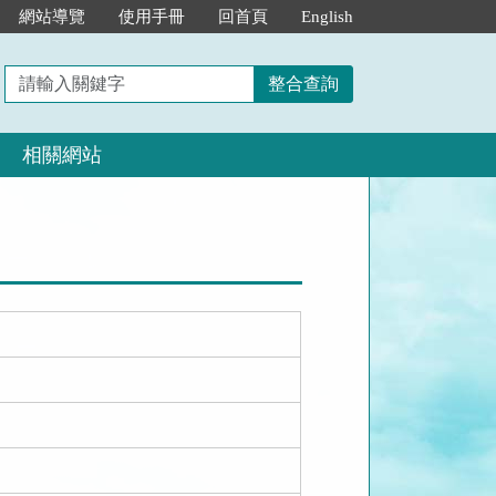
網站導覽
使用手冊
回首頁
English
請
整合查詢
輸
入
相關網站
關
鍵
字