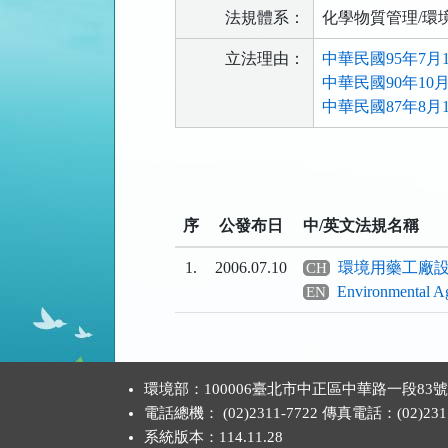
法規體系：
化學物質管理/環
立法理由：
中華民國95年7月
中華民國90年10
中華民國87年8月
法
規
功
序
公發布日
中/英文法規名稱
能
按
1.
2006.07.10
環境用藥工廠
CH
鈕
Environmental Ag
EN
區
:::
環境部：100006臺北市中正區中華路一段83
電話總機： (02)2311-7722 傳真電話：(02)2311
系統版本：
114.11.28