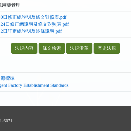
境用藥管理
10日修正總說明及條文對照表.pdf
月24日修正總說明及條文對照表.pdf
12日訂定總說明及逐條說明.pdf
法規內容
條文檢索
法規沿革
歷史法規
設廠標準
ent Factory Establishment Standards
號
-6071