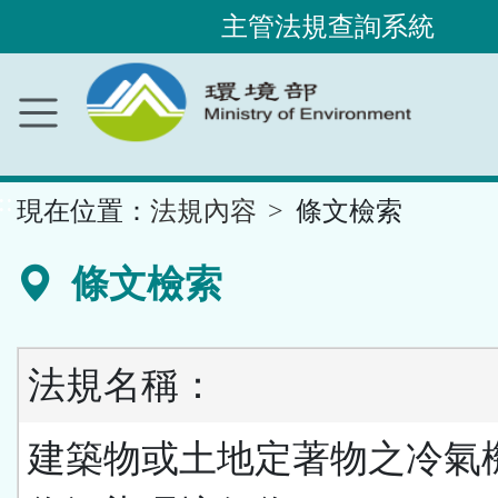
主管法規查詢系統
跳
到
主
要
內
容
區
塊
::
現在位置：
法規內容
條文檢索
條文檢索
法規名稱：
建築物或土地定著物之冷氣