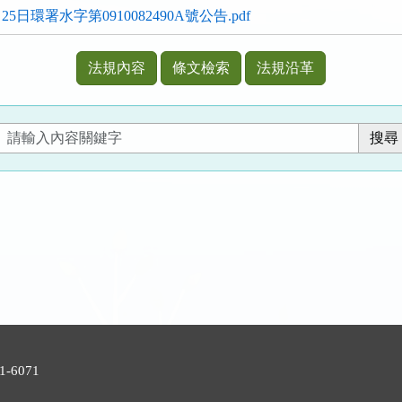
5日環署水字第0910082490A號公告.pdf
法規內容
條文檢索
法規沿革
號
-6071