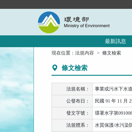
跳
到
主
要
內
容
區
最新訊息
塊
:::
現在位置：
法規內容
條文檢索
條文檢索
法規名稱：
事業或污水下水
公發布日：
民國 91 年 11 月 2
發文字號：
環署水字第09100
法規體系：
水質保護/水污染