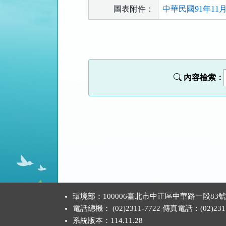
圖表附件：
中華民國91年11月2
法
規
功
能
內容檢索：
按
鈕
區
:::
環境部：100006臺北市中正區中華路一段83
電話總機： (02)2311-7722 傳真電話：(02)2311
系統版本：
114.11.28