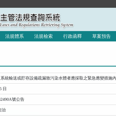
:::
法規體系
法規檢索
行政函釋
草案預告
道系統輸送或貯存設備疏漏致污染水體者應採取之緊急應變措施
5 日
82490A號公告
防治