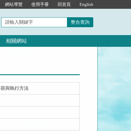
網站導覽
使用手冊
回首頁
English
請
整合查詢
輸
入
相關網站
關
鍵
字
內容與執行方法