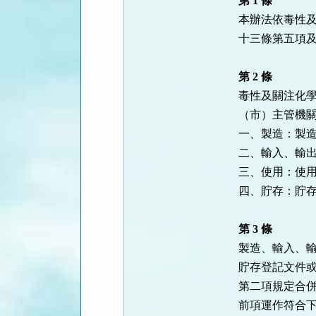
第 1 條
按
本辦法依毒性及
鈕
十三條第五項及
區
第 2 條
毒性及關注化學
（市）主管機關
一、製造：製造
二、輸入、輸出
三、使用：使用
四、貯存：貯存
第 3 條
製造、輸入、輸
貯存登記文件或
第二項規定合併
前項運作符合下