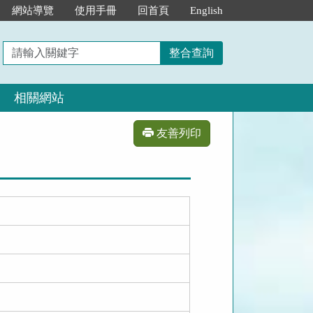
網站導覽
使用手冊
回首頁
English
請
整合查詢
輸
入
相關網站
關
鍵
字
友善列印