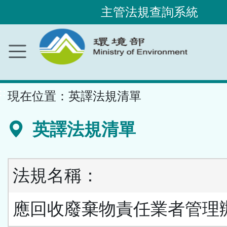
主管法規查詢系統
跳
到
主
要
內
容
區
塊
::
現在位置：
英譯法規清單
英譯法規清單
法規名稱：
應回收廢棄物責任業者管理