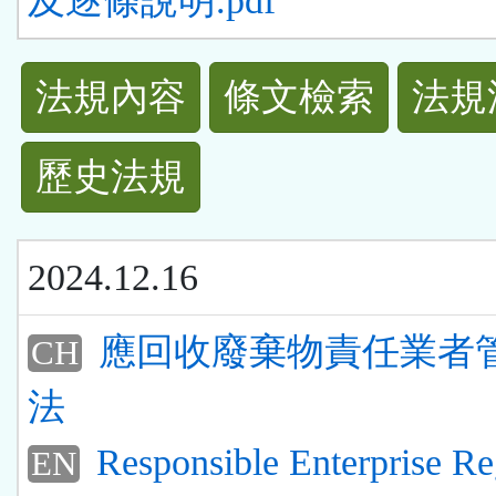
及逐條說明.pdf
法
法規內容
條文檢索
法規
規
歷史法規
功
能
2024.12.16
按
應回收廢棄物責任業者
CH
鈕
法
區
Responsible Enterprise Re
EN