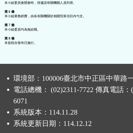
本小組委員會開會時，得邀請有關機關人員列席。

第 6 條
本小組業務經費，由各有關機關於相關預算項目內勻支。

第 7 條
本小組委員均為無給職。

第 8 條
:
環境部：100006臺北市中正區中華路一
電話總機： (02)2311-7722 傳真電話：(0
6071
系統版本：
114.11.28
系統更新日期：
114.12.12