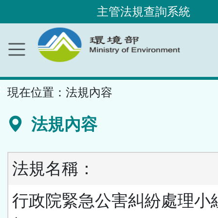
主管法規查詢系統
跳
到
主
要
內
容
區
塊
::
現在位置：
法規內容
法規內容
法規名稱：
行政院緊急公害糾紛處理小