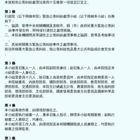
本規程依公害糾紛處理法第四十五條第一項規定訂定之。

按
第 2 條
行政院（以下簡稱本院）緊急公害糾紛處理小組（以下簡稱本小組）任務

鈕
如下：

一、協調、督導中央有關機關及直轄市、縣（市）政府於重大緊急公害糾

    紛事件發生時，即時採行適切之處理措施。

二、本院各機關間具爭議性之公害糾紛處理事務之協調、督導及考核事項

區
    。

三、其他有關重大緊急公害糾紛事件之處理事項。

前項所稱重大緊急公害糾紛，指公害糾紛危及重大公共利益或社會安全者

。

第 3 條
本小組置召集人一人，由本院副院長兼任；副召集人一人，由本院指定本

小組委員一人兼任之。

本小組置委員十六人，除召集人為當然委員外，由本院指定政務委員一人

、本院秘書長、內政部部長、國防部部長、財政部部長、教育部部長、經

濟部部長、交通部部長、本院主計總處主計長、農業部部長、衛生福利部

部長、環境部部長、文化部部長、國家發展委員會主任委員及國家科學及

技術委員會主任委員組成。

第 4 條
本小組幕僚作業，由環境部擔任之。

本小組置執行秘書一人，秉承召集人指示，辦理本小組有關業務；副執行

秘書二人襄助之，均兼任。

本小組所需工作人員，由環境部及各有關機關指派人員兼辦之，均受執行

秘書之指揮監督。

第 5 條