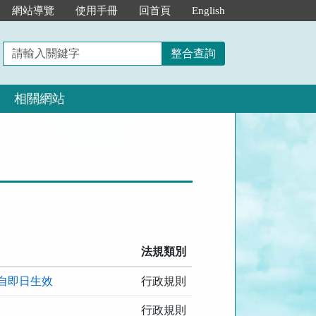
網站導覽
使用手冊
回首頁
English
請
整合查詢
輸
入
相關網站
關
鍵
字
法規類別
自即日生效
行政規則
行政規則