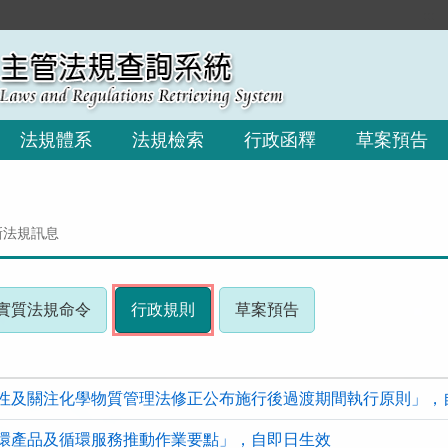
:::
法規體系
法規檢索
行政函釋
草案預告
新法規訊息
(請
(請
(請
實質法規命令
行政規則
草案預告
按
按
按
下
下
下
R
ENTER
ENTER
ENTER
性及關注化學物質管理法修正公布施行後過渡期間執行原則」，
查
查
查
看
看
看
環產品及循環服務推動作業要點」，自即日生效