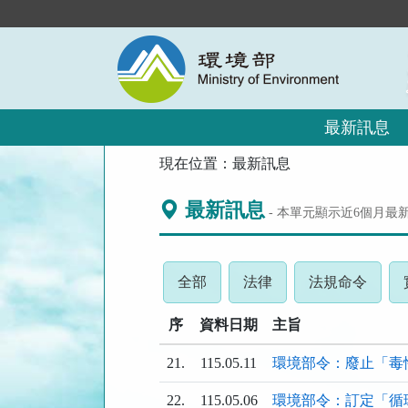
跳
到
主
要
內
容
區
最新訊息
塊
:::
現在位置：
最新訊息
最新訊息
- 本單元顯示近
6
個月最
(請
(請
(請
全部
法律
法規命令
按
按
按
序
資料日期
下
下
主旨
下
ENTER
ENTER
ENTE
21.
115.05.11
環境部令：廢止「毒
查
查
查
看
看
看
22.
115.05.06
環境部令：訂定「循