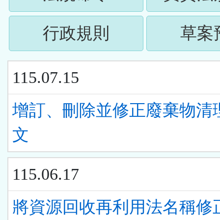
下
按
ENTER
(請
行政規則
草案
下
查
按
ENTER
看
115.07.15
下
查
清
ENTER
增訂、刪除並修正廢棄物清
看
單)
查
文
清
看
單)
115.06.17
清
單)
將資源回收再利用法名稱修