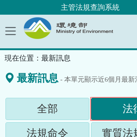
主管法規查詢系統
跳
到
主
要
內
容
區
塊
::
現在位置：
最新訊息
最新訊息
- 本單元顯示近
6
個月最新
(請
全部
法
按
(請
法規命令
實質法