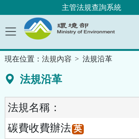
主管法規查詢系統
跳
到
主
要
內
容
區
塊
::
現在位置：
法規內容
法規沿革
法規沿革
法規名稱：
碳費收費辦法
英