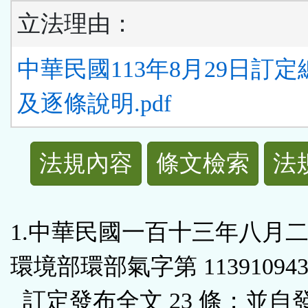
立法理由：
中華民國113年8月29日訂
及逐條說明.pdf
法
法規內容
條文檢索
法
規
功
1.中華民國一百十三年八月
能
環境部環部氣字第 113910943
按
訂定發布全文 23 條；並自