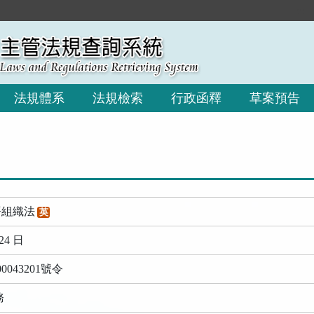
:::
法規體系
法規檢索
行政函釋
草案預告
署組織法
英
24 日
043201號令
務