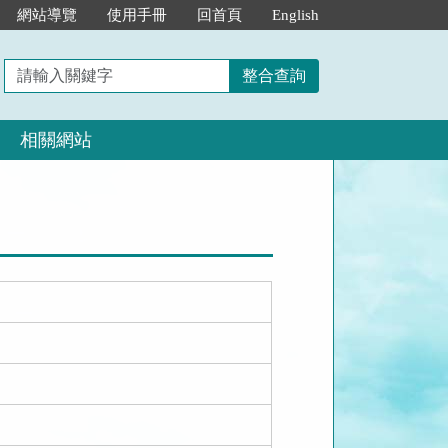
網站導覽
使用手冊
回首頁
English
請
整合查詢
輸
入
相關網站
關
鍵
字