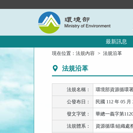
跳
到
主
要
內
容
區
最新訊息
塊
:::
現在位置：
法規內容
法規沿革
法規沿革
法規名稱：
環境部資源循環
公發布日：
民國 112 年 05 月 
發文字號：
華總一義字第11200
法規體系：
資源循環/組織處