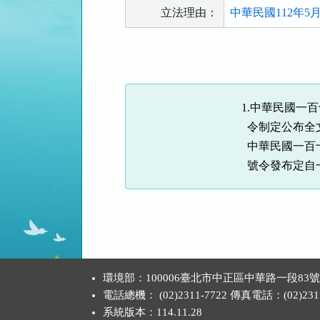
立法理由：
中華民國112年5
法
規
功
能
1.中華民國一百
按
令制定公布全文
鈕
中華民國一百十二
區
號令發布定自
:::
環境部：100006臺北市中正區中華路一段83
電話總機： (02)2311-7722 傳真電話：(02)2311
系統版本：
114.11.28