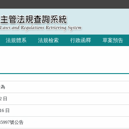
:::
法規體系
法規檢索
行政函釋
草案預告
行為
2 日
16 日
35997號公告