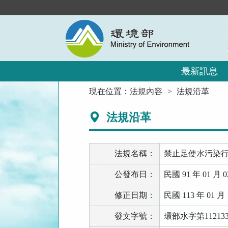
跳
到
主
要
內
容
區
最新訊息
塊
:::
現在位置：
法規內容
法規沿革
法規沿革
法規名稱：
禁止足使水污染
公發布日：
民國 91 年 01 月 0
修正日期：
民國 113 年 01 月 
發文字號：
環部水字第11213