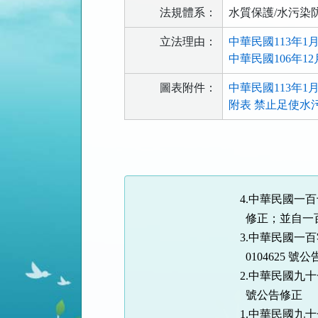
法規體系：
水質保護/水污染
立法理由：
中華民國113年1
中華民國106年1
圖表附件：
中華民國113年1月1
附表 禁止足使水污
法
規
功
能
4.中華民國一百
按
修正；並自一
鈕
3.中華民國一
區
0104625 號
2.中華民國九十
號公告修正
1.中華民國九十