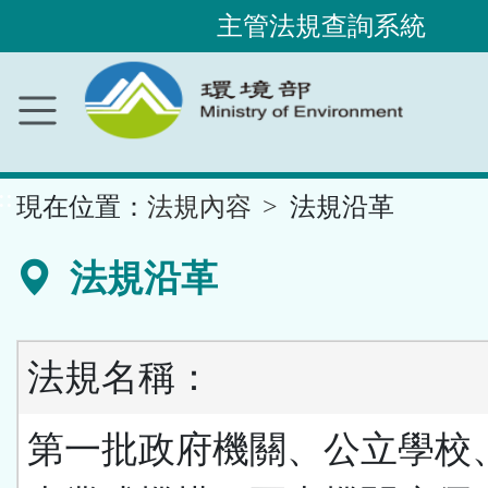
主管法規查詢系統
跳
到
主
要
內
容
區
塊
::
現在位置：
法規內容
法規沿革
法規沿革
法規名稱：
第一批政府機關、公立學校