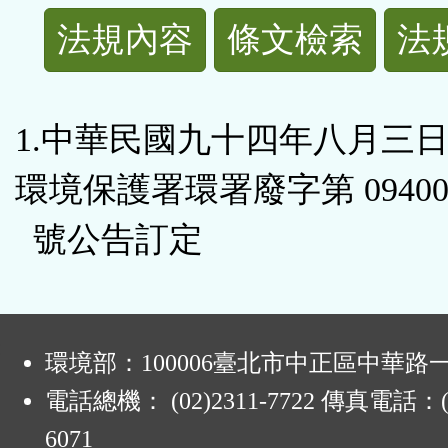
法
法規內容
條文檢索
法
規
功
1.中華民國九十四年八月三
能
環境保護署環署廢字第 094006
按
號公告訂定
鈕
區
:
環境部：100006臺北市中正區中華路一
電話總機： (02)2311-7722 傳真電話：(0
6071