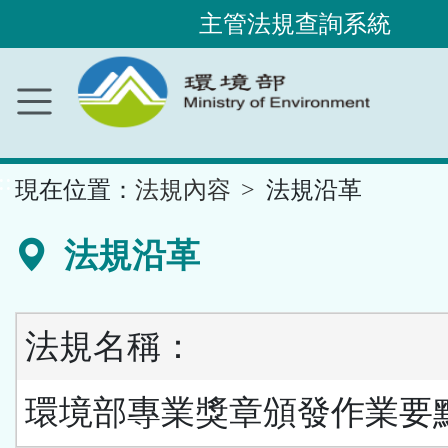
主管法規查詢系統
跳
到
主
要
內
容
區
塊
::
現在位置：
法規內容
法規沿革
法規沿革
法規名稱：
環境部專業獎章頒發作業要