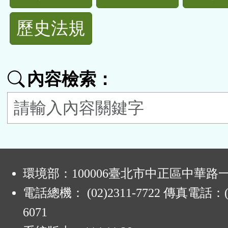
規
歷史法規
功
能
內容檢索：
按
鈕
區
:
環境部：100006臺北市中正區中華路一
電話總機： (02)2311-7722 傳真電話：(0
6071