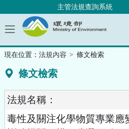
主管法規查詢系統
跳
到
主
要
內
容
區
塊
::
現在位置：
法規內容
條文檢索
條文檢索
法規名稱：
毒性及關注化學物質專業應