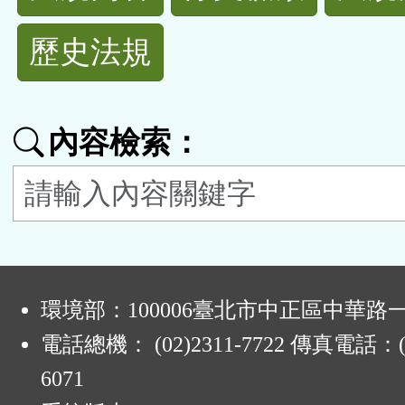
規
歷史法規
功
能
內容檢索：
按
鈕
區
:
環境部：100006臺北市中正區中華路一
電話總機： (02)2311-7722 傳真電話：(0
6071