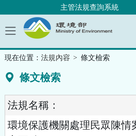
主管法規查詢系統
跳
到
主
要
內
容
區
塊
::
現在位置：
法規內容
條文檢索
條文檢索
法規名稱：
環境保護機關處理民眾陳情