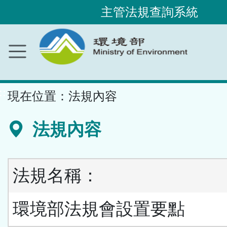
主管法規查詢系統
跳
到
主
要
內
容
區
塊
::
現在位置：
法規內容
法規內容
法規名稱：
環境部法規會設置要點