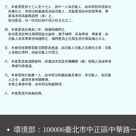
鈕
三、本會置委員十三人至十七人，其中一人為召集人，由本部部長指派次

    長兼任之；本部法制處處長為副召集人；其餘委員由本部就學者、專

    家或本部高級職員聘（派）之。

區
    前項委員，任一性別比例不得少於五分之二。

四、本會委員任期為二年，期滿得續聘之。

    前項委員於聘任期間因故出缺時，應予補聘，其為學者、專家者，由

    召集人依其專業領域補聘之，補聘委員之任期至原任期屆滿之日止。

五、本會得視實際需要召開委員會議，由召集人召集之並擔任主席；召集

    人未能出席時，由副召集人代理之。

六、本會委員會議開會時，得邀請本部及所屬機關（構）有關人員或學者

    、專家列席會議。

七、本會置執行秘書一人，由本部法制處副處長兼任，承召集人、副召集

    人之令，處理本會有關事務。

    本會之幕僚作業，由本部法制處辦理。

:
環境部：100006臺北市中正區中華路一