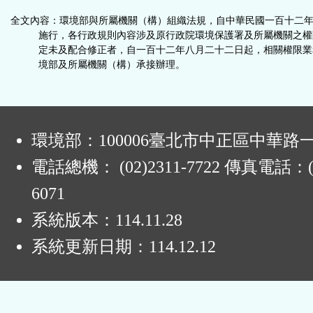
功
全文內容：環境部與所屬機關（構）組織法規，自中華民國一百十二
施行，各行政規則內容涉及原行政院環境保護署及所屬機關之權
能
定未及配合修正者，自一百十二年八月二十二日起，相關權限業
境部及所屬機關（構）承接辦理。
按
鈕
:
環境部：100006臺北市中正區中華路一
區
電話總機： (02)2311-7722 傳真電話：(0
6071
系統版本：
114.11.28
系統更新日期：
114.12.12