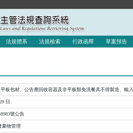
:::
法規體系
法規檢索
行政函釋
草案預告
之平板包材、公告應回收容器及非平板類免洗餐具不得製造、輸
29 日
48983號公告
廢棄物管理