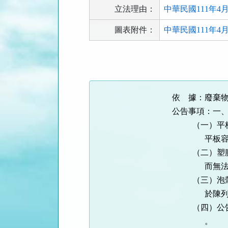
立法理由：
中華民國111年4
圖表附件：
中華民國111年4月2
法
規
功
能
依 據：廢棄
按
公告事項：一
鈕
（一）平板包
區
平板容
（二）塑膠襯
而無法單獨
（三）泡殼：
於陳列展示
（四）公告應
。