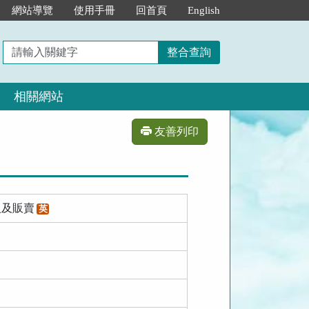
網站導覽
使用手冊
回首頁
English
請
整合查詢
輸
入
相關網站
關
鍵
字
友善列印
入及販賣
英