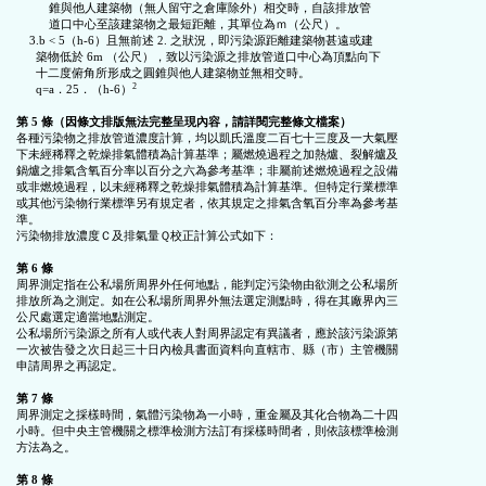
          錐與他人建築物（無人留守之倉庫除外）相交時，自該排放管

          道口中心至該建築物之最短距離，其單位為ｍ（公尺）。

    3.b < 5（h-6）且無前述 2. 之狀況，即污染源距離建築物甚遠或建

      築物低於 6m （公尺），致以污染源之排放管道口中心為頂點向下

      十二度俯角所形成之圓錐與他人建築物並無相交時。

2
      q=a．25．（h-6）
第 5 條（因條文排版無法完整呈現內容，請詳閱完整條文檔案）
各種污染物之排放管道濃度計算，均以凱氏溫度二百七十三度及一大氣壓

下未經稀釋之乾燥排氣體積為計算基準；屬燃燒過程之加熱爐、裂解爐及

鍋爐之排氣含氧百分率以百分之六為參考基準；非屬前述燃燒過程之設備

或非燃燒過程，以未經稀釋之乾燥排氣體積為計算基準。但特定行業標準

或其他污染物行業標準另有規定者，依其規定之排氣含氧百分率為參考基

準。

污染物排放濃度Ｃ及排氣量Ｑ校正計算公式如下：

第 6 條
周界測定指在公私場所周界外任何地點，能判定污染物由欲測之公私場所

排放所為之測定。如在公私場所周界外無法選定測點時，得在其廠界內三

公尺處選定適當地點測定。

公私場所污染源之所有人或代表人對周界認定有異議者，應於該污染源第

一次被告發之次日起三十日內檢具書面資料向直轄市、縣（市）主管機關

申請周界之再認定。

第 7 條
周界測定之採樣時間，氣體污染物為一小時，重金屬及其化合物為二十四

小時。但中央主管機關之標準檢測方法訂有採樣時間者，則依該標準檢測

方法為之。

第 8 條