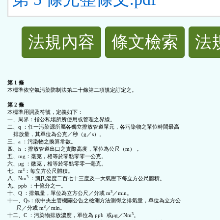
法
法規內容
條文檢索
法
規
功
第 1 條
本標準依空氣污染防制法第二十條第二項規定訂定之。

能
第 2 條
本標準用詞及符號，定義如下：

一、周界：指公私場所所使用或管理之界線。

二、q ：任一污染源所屬各獨立排放管道單元，各污染物之單位時間最高

按
    排放量，其單位為公克／秒（g／s）。

三、a ：污染物之換算常數。

四、h ：排放管道出口之實際高度，單位為公尺（m） 。

鈕
五、mg：毫克，相等於零點零零一公克。

六、μg ：微克，相等於零點零零一毫克。

3
七、m
：每立方公尺體積。

區
3
八、Nm
 ：凱氏溫度二百七十三度及一大氣壓下每立方公尺體積。

九、ppb ：十億分之一。

3
十、Q ：排氣量，單位為立方公尺／分或 m
／min。

十一、Qs：依中央主管機關公告之檢測方法測得之排氣量，單位為立方公

3
      尺／分或 m
／min。

3
十二、C ：污染物排放濃度，單位為 ppb  或μg／Nm
。
