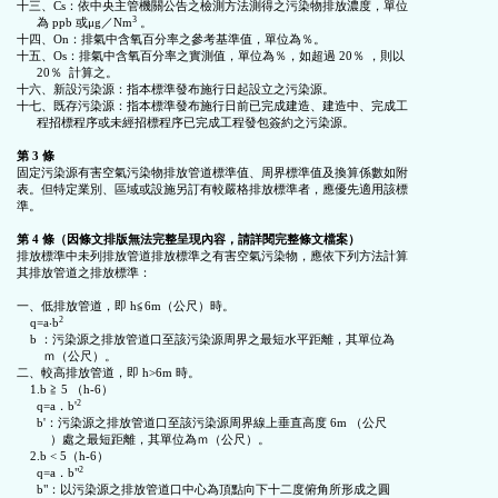
十三、Cs：依中央主管機關公告之檢測方法測得之污染物排放濃度，單位

3
      為 ppb 或μg／Nm
 。

十四、On：排氣中含氧百分率之參考基準值，單位為％。

十五、Os：排氣中含氧百分率之實測值，單位為％，如超過 20％ ，則以

      20％  計算之。

十六、新設污染源：指本標準發布施行日起設立之污染源。

十七、既存污染源：指本標準發布施行日前已完成建造、建造中、完成工

      程招標程序或未經招標程序已完成工程發包簽約之污染源。

第 3 條
固定污染源有害空氣污染物排放管道標準值、周界標準值及換算係數如附

表。但特定業別、區域或設施另訂有較嚴格排放標準者，應優先適用該標

準。

第 4 條（因條文排版無法完整呈現內容，請詳閱完整條文檔案）
排放標準中未列排放管道排放標準之有害空氣污染物，應依下列方法計算

其排放管道之排放標準：

一、低排放管道，即 h≦6m（公尺）時。

2
    q=a‧b
    b ：污染源之排放管道口至該污染源周界之最短水平距離，其單位為

        ｍ（公尺）。

二、較高排放管道，即 h>6m 時。

    1.b ≧ 5 （h-6）

2
      q=a．b'
      b'：污染源之排放管道口至該污染源周界線上垂直高度 6m （公尺

          ）處之最短距離，其單位為ｍ（公尺）。

    2.b < 5（h-6）

2
      q=a．b"
      b"：以污染源之排放管道口中心為頂點向下十二度俯角所形成之圓
