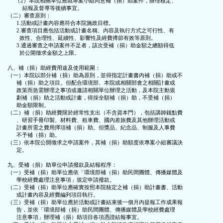
     （2）本院相關單位應就專案小組同意補（捐）助案件，辦理核定、

          結報及督導等後續事宜。

（二）審查原則：

      1.活動或計畫內容應符合本院施政目標。

      2.審查項目應包括活動或計畫名稱、內容及執行方式之可行性、有

        效性、合理性、延續性、影響性及經費撙節有效等原則。

      3.通過審查之申請案件不足者，該次受補（捐）助金額之總額得低

        於公開徵求金額之上限。

八、補（捐）助經費用途及使用範圍：

（一）本院以部分補（捐）助為原則，並得指定計畫書內補（捐）助或不

      補（捐）助之項目。但配合環境部、本院或相關部會之相關計畫或

      政策而急需辦理之事項或邀請相關單位辦理之活動，及本院主動規

      劃補（捐）助之活動或計畫，得採全額補（捐）助，不受補（捐）

      助金額限制。

（二）補（捐）助經費限於經常性支出（不含資本門），包括講師鐘點費

      、研習手冊印製、材料費、租車費、國內差旅費及其他辦理活動或

      計畫所需之費用擇項補（捐）助。但獎品、紀念品、制服及人事費

      不予補（捐）助。

（三）依本院公開徵求之申請案件，其補（捐）助額度依專案小組審議決

      定。

九、受補（捐）助單位申請撥款及結報程序：

（一）受補（捐）助單位應依「環境部補（捐）助民間團體、傳播媒體及

      學校經費處理注意事項」規定申請撥款。

（二）受補（捐）助單位應確實按照本院核定之補（捐）助計畫書、活動

      或計畫內容及經費編列項目執行。

（三）受補（捐）助單位應於活動或計畫結束後一個月內提報工作成果報

      告，並依「環境部補（捐）助民間團體、傳播媒體及學校經費處理

      注意事項」辦理補（捐）助項目各項憑證結報事宜。
