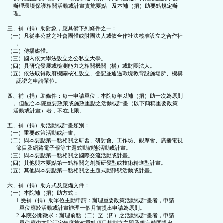
    辦理環境保護相關活動或計畫實施要點」及本補（捐）助要點規定辦

區
    理。

三、補（捐）助對象，應具備下列條件之一：

（一）凡從事公益之社會團體或財團法人或依合作社法核准設立之合作社

      。

（二）傳播媒體。

（三）國內依大學法設立之公私立大學。

（四）具研究發展或檢測能力之相關機關（構）或財團法人。

（五）依法取得政府機關核准設立、登記並通過環境教育設施場所、機構

      認證之申請單位。

四、補（捐）助條件：每一申請單位，本院每年以補（捐）助一次為原則

    。但配合本院重要政策或施政重點之活動或計畫（以下簡稱重要政策

    活動或計畫）者，不在此限。

五、補（捐）助活動或計畫類別：

（一）重要政策活動或計畫。

（二）與本要點第一點相關之研習、研討會、工作坊、觀摩會、廣播電視

      節目及網路電子報等主題式動靜態活動或計畫。

（三）與本要點第一點相關之國際交流活動或計畫。

（四）其他與本要點第一點相關之創新研發型或技術精進型計畫。

（五）其他與本要點第一點相關之主題式動靜態活動或計畫。

六、補（捐）助方式及應備文件：

（一）本院補（捐）助方式：

      1.受補（捐）助單位主動申請：辦理重要政策活動或計畫者，申請

        單位應於活動或計畫辦理一個月前提出申請為原則。

      2.本院公開徵求：辦理前點（二）至（四）之活動或計畫者，申請

        單位應依本院訂定年度施政重點項目規劃之主題及規定時間提出
