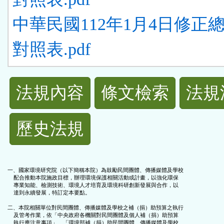
中華民國112年1月4日修正
對照表.pdf
法
法規內容
條文檢索
法規
規
歷史法規
功
能
一、國家環境研究院（以下簡稱本院）為鼓勵民間團體、傳播媒體及學校

    配合推動本院施政目標，辦理環境保護相關活動或計畫，以強化環保

按
    專業知能、檢測技術、環境人才培育及環境科研創新發展與合作，以

    達到永續發展，特訂定本要點。

鈕
二、本院相關單位對民間團體、傳播媒體及學校之補（捐）助預算之執行

    及管考作業，依「中央政府各機關對民間團體及個人補（捐）助預算

    執行應注意事項」、「環境部補（捐）助民間團體、傳播媒體及學校
