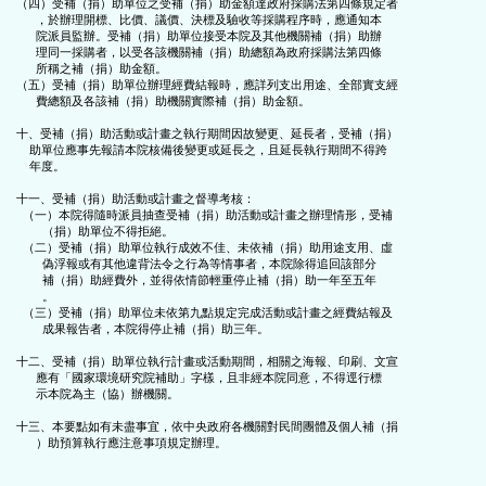
（四）受補（捐）助單位之受補（捐）助金額達政府採購法第四條規定者

      ，於辦理開標、比價、議價、決標及驗收等採購程序時，應通知本

      院派員監辦。受補（捐）助單位接受本院及其他機關補（捐）助辦

      理同一採購者，以受各該機關補（捐）助總額為政府採購法第四條

      所稱之補（捐）助金額。

（五）受補（捐）助單位辦理經費結報時，應詳列支出用途、全部實支經

      費總額及各該補（捐）助機關實際補（捐）助金額。

十、受補（捐）助活動或計畫之執行期間因故變更、延長者，受補（捐）

    助單位應事先報請本院核備後變更或延長之，且延長執行期間不得跨

    年度。

十一、受補（捐）助活動或計畫之督導考核：

  （一）本院得隨時派員抽查受補（捐）助活動或計畫之辦理情形，受補

        （捐）助單位不得拒絕。

  （二）受補（捐）助單位執行成效不佳、未依補（捐）助用途支用、虛

        偽浮報或有其他違背法令之行為等情事者，本院除得追回該部分

        補（捐）助經費外，並得依情節輕重停止補（捐）助一年至五年

        。

  （三）受補（捐）助單位未依第九點規定完成活動或計畫之經費結報及

        成果報告者，本院得停止補（捐）助三年。

十二、受補（捐）助單位執行計畫或活動期間，相關之海報、印刷、文宣

      應有「國家環境研究院補助」字樣，且非經本院同意，不得逕行標

      示本院為主（協）辦機關。

十三、本要點如有未盡事宜，依中央政府各機關對民間團體及個人補（捐
