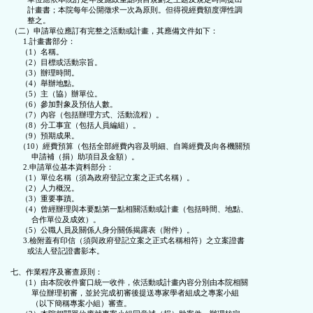
        計畫書；本院每年公開徵求一次為原則。但得視經費額度彈性調

        整之。

（二）申請單位應訂有完整之活動或計畫，其應備文件如下：

      1.計畫書部分：

     （1）名稱。

     （2）目標或活動宗旨。

     （3）辦理時間。

     （4）舉辦地點。

     （5）主（協）辦單位。

     （6）參加對象及預估人數。

     （7）內容（包括辦理方式、活動流程）。

     （8）分工事宜（包括人員編組）。

     （9）預期成果。

    （10）經費預算（包括全部經費內容及明細、自籌經費及向各機關預

          申請補（捐）助項目及金額）。

      2.申請單位基本資料部分：

     （1）單位名稱（須為政府登記立案之正式名稱）。

     （2）人力概況。

     （3）重要事蹟。

     （4）曾經辦理與本要點第一點相關活動或計畫（包括時間、地點、

          合作單位及成效）。

     （5）公職人員及關係人身分關係揭露表（附件）。

      3.檢附蓋有印信（須與政府登記立案之正式名稱相符）之立案證書

        或法人登記證書影本。

七、作業程序及審查原則：

     （1）由本院收件窗口統一收件，依活動或計畫內容分別由本院相關

          單位辦理初審，並於完成初審後提送專家學者組成之專案小組

          （以下簡稱專案小組）審查。
