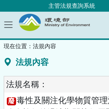
主管法規查詢系統
跳
到
主
要
內
容
區
塊
::
現在位置：
法規內容
法規內容
法規名稱：
毒性及關注化學物質管理
廢