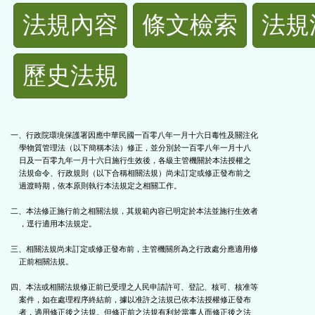
法
法規內容
條文檢索
法規
規
歷史法規
功
能
一、行政院環境保護署因應中華民國一百零八年一月十六日毒性及關注化

    學物質管理法（以下簡稱本法）修正，並分別於一百零八年一月十八

按
    日及一百零九年一月十六日施行生效後，各級主管機關於本法授權之

    法規命令、行政規則（以下合稱相關法規）尚未訂定或修正發布前之

鈕
    過渡時期，依本原則執行本法規定之相關工作。

二、本法修正施行前之相關法規，其規範內容已明定於本法並施行生效者

區
    ，逕行適用本法規定。

三、相關法規尚未訂定或修正發布前，主管機關所為之行政處分應適用修

    正前相關法規。

四、本法或相關法規修正前已受理之人民申請許可、登記、核可、核准等

    案件，如在處理程序終結前，據以准許之法規已依本法授權修正發布

    者，適用修正後之法規。但修正前之法規有利於當事人而修正後之法
