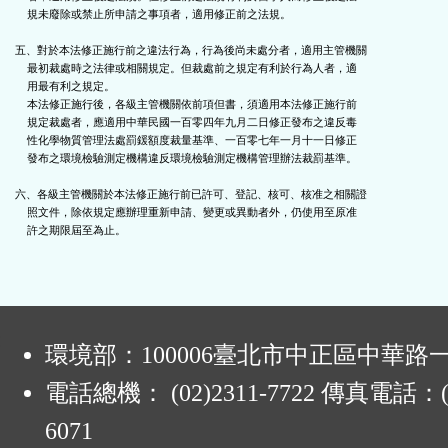
    規未廢除或禁止所申請之事項者，適用修正前之法規。

五、對於本法修正施行前之違法行為，行為後尚未處分者，適用主管機關

    最初裁處時之法律或相關規定。但裁處前之規定有利於行為人者，適

    用最有利之規定。

    本法修正施行後，各級主管機關依前項但書，須適用本法修正施行前

    規定裁處者，應適用中華民國一百零四年九月二日修正發布之違反毒

    性化學物質管理法處罰鍰額度裁量基準、一百零七年一月十一日修正

    發布之環境檢驗測定機構違反環境檢驗測定機構管理辦法裁罰基準。

六、各級主管機關於本法修正施行前已許可、登記、核可、核准之相關證

    照文件，除依規定應辦理重新申請、變更或異動者外，仍使用至原准

    許之期限屆至為止。

:
環境部：100006臺北市中正區中華路一
電話總機： (02)2311-7722 傳真電話：(0
6071