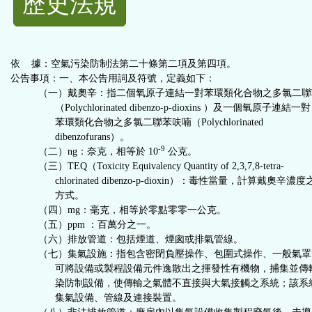
歷史法規
功
能
依 據：空氣污染防制法第二十條第二項及第四項。
按
公告事項：一、本公告用詞及符號，定義如下：
（一）戴奧辛：指二個氧原子連結一對苯環類化合物之多氯二聯
（Polychlorinated dibenzo-p-dioxins ）及一個氧原子連結一對
鈕
苯環類化合物之多氯二聯苯
呋
喃（Polychlorinated
dibenzofurans）。
區
-9
（二）ng：奈克，相等於 10
公克。
（三）TEQ（Toxicity Equivalency Quantity of 2,3,7,8-tetra-
chlorinated dibenzo-p-dioxin）：毒性當量，計算戴奧辛濃度
方式。
（四）mg：毫克，相等於零點零零一公克。
（五）ppm ：百萬分之一。
（六）排放管道：包括煙道、煙囪或排氣管線。
（七）集氣設施：指包含密閉負壓操作、包圍式操作、一般氣罩
可將設備或製程設備元件逸散出之揮發性有機物，捕集並傳
染防制設備，使傳輸之氣體不直接與大氣接觸之系統；該系
集氣設備、管線及連接裝置。