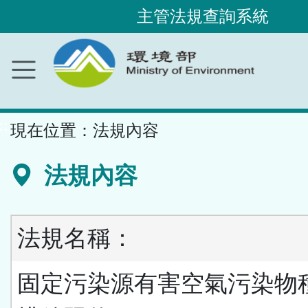
主管法規查詢系統
跳
到
主
要
內
容
區
塊
::
現在位置：
法規內容
法規內容
法規名稱：
固定污染源有害空氣污染物