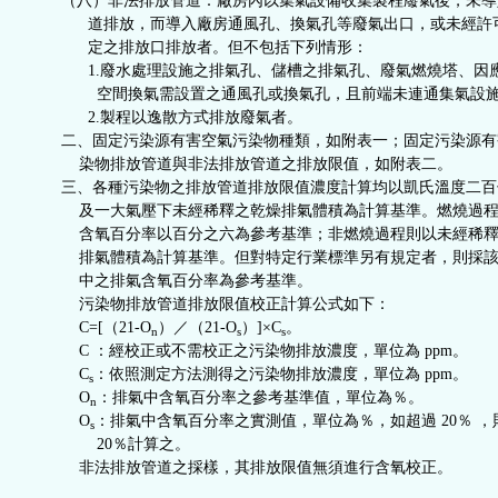
（八）非法排放管道：廠房內以集氣設備收集製程廢氣後，未導
道排放，而導入廠房通風孔、換氣孔等廢氣出口，或未經許
定之排放口排放者。但不包括下列情形：
1.廢水處理設施之排氣孔、儲槽之排氣孔、廢氣燃燒塔、因
空間換氣需設置之通風孔或換氣孔，且前端未連通集氣設施
2.製程以逸散方式排放廢氣者。
二、固定污染源有害空氣污染物種類，如附表一；固定污染源有
染物排放管道與非法排放管道之排放限值，如附表二。
三、各種污染物之排放管道排放限值濃度計算均以凱氏溫度二百
及一大氣壓下未經稀釋之乾燥排氣體積為計算基準。燃燒過程
含氧百分率以百分之六為參考基準；非燃燒過程則以未經稀釋
排氣體積為計算基準。但對特定行業標準另有規定者，則採該
中之排氣含氧百分率為參考基準。
污染物排放管道排放限值校正計算公式如下：
C=[（21-O
）／（21-O
）]×C
。
n
s
s
C ：經校正或不需校正之污染物排放濃度，單位為 ppm。
C
：依照測定方法測得之污染物排放濃度，單位為 ppm。
s
O
：排氣中含氧百分率之參考基準值，單位為％。
n
O
：排氣中含氧百分率之實測值，單位為％，如超過 20％ ，
s
20％計算之。
非法排放管道之採樣，其排放限值無須進行含氧校正。