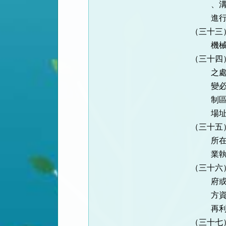
、溝渠，清
進行後續
（三十三）加
機械加注汽
（三十四）採
之處理方式
變必要措施
制區、地下
場址
（三十五）醫
所在地直轄
業執照
（三十六）土
府或公共工
方資源暫屯
再利用等處
（三十七）公