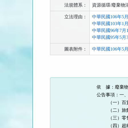
法規體系：
資源循環/廢棄物
立法理由：
中華民國106年5
中華民國103年1
中華民國96年7月
中華民國95年5月
圖表附件：
中華民國106年5月1
法
規
功
能
依 據：廢棄
按
公告事項：一
鈕
（一）百貨公
區
（二）旅館業
（三）零售式
（四）超級市