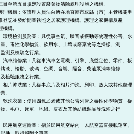
第五目規定設置廢棄物清除處理設施之機構。
機構：依護理人員法向所在地直轄市或縣（市）主管機關申
並發給開業執照之居家護理機構、護理之家機構及產
機構。
境檢測服務業：凡從事空氣、噪音或振動等物理性公害、水
性化學物質、飲用水、土壤或廢棄物等之採樣、測
及檢驗之行業。
車維修業：凡從事汽車之電機、引擎、底盤定位、零件、板
輪胎、玻璃、空調、音響、隔音、柴油泵浦等維修
驗服務之行業。
片沖洗業：凡從事底片及相片沖洗、列印、放大或其他處理
。
洗衣業：使用四氯乙烯或其他公告列管之毒性化學物質，從
巾、床單、地毯、皮衣及其他紡織製品等洗濯之行
。
用航空運輸業：指於民用航空站內，以航空器直接載運客、
，取得報酬之事業。