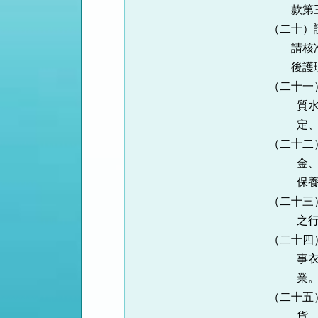
款第三目至
（二十）護理
請核准登記
後護理
（二十一）環
質水量、毒
定、監測
（二十二）汽
金、烤漆、
保養及檢
（二十三）相
之行業
（二十四）乾
事衣物、毛
業
（二十五）民
貨、郵件