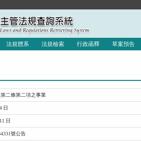
:::
法規體系
法規檢索
行政函釋
草案預告
法第二條第二項之事業
4 日
11 日
34331號公告