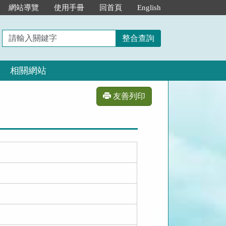
網站導覽
使用手冊
回首頁
English
請
整合查詢
輸
入
相關網站
關
鍵
字
友善列印