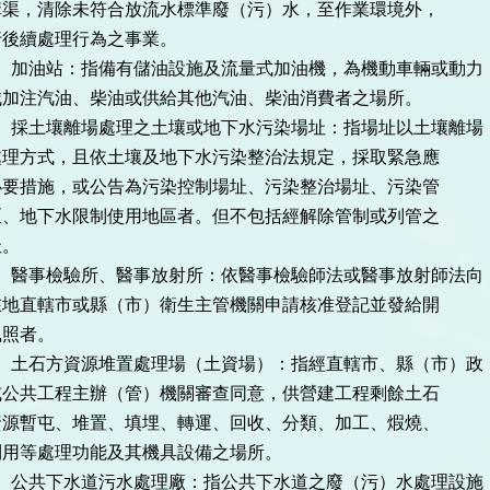
除未符合放流水標準廢（污）水，至作業環境外，
處理行為之事業。
油站：指備有儲油設施及流量式加油機，為機動車輛或動力
油、柴油或供給其他汽油、柴油消費者之場所。
土壤離場處理之土壤或地下水污染場址：指場址以土壤離場
，且依土壤及地下水污染整治法規定，採取緊急應
，或公告為污染控制場址、污染整治場址、污染管
水限制使用地區者。但不包括經解除管制或列管之
。
事檢驗所、醫事放射所：依醫事檢驗師法或醫事放射師法向
市或縣（市）衛生主管機關申請核准登記並發給開
者。
石方資源堆置處理場（土資場）：指經直轄市、縣（市）政
程主辦（管）機關審查同意，供營建工程剩餘土石
、堆置、填埋、轉運、回收、分類、加工、煆燒、
理功能及其機具設備之場所。
共下水道污水處理廠：指公共下水道之廢（污）水處理設施