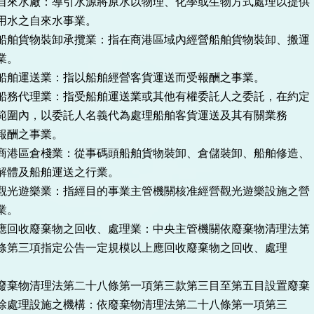
水廠：導引水源將原水以物理、化學或生物方式處理以提供
之自來水事業。
貨物裝卸承攬業：指在商港區域內經營船舶貨物裝卸、搬運
。
運送業：指以船舶經營客貨運送而受報酬之事業。
代理業：指受船舶運送業或其他有權委託人之委託，在約定
，以委託人名義代為處理船舶客貨運送及其有關業務
之事業。
區倉棧業：從事碼頭船舶貨物裝卸、倉儲裝卸、船舶修造、
船舶運送之行業。
遊樂業：指經目的事業主管機關核准經營觀光遊樂設施之營
。
收廢棄物之回收、處理業：中央主管機關依廢棄物清理法第
項指定公告一定規模以上應回收廢棄物之回收、處理
物清理法第二十八條第一項第三款第三目至第五目設置廢棄
設施之機構：依廢棄物清理法第二十八條第一項第三