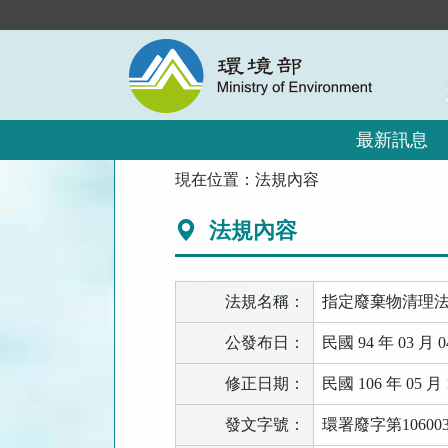
跳
到
主
要
內
容
區
最新訊息
塊
:::
現在位置：
法規內容
法規內容
法規名稱：
指定廢棄物清理
公發布日：
民國 94 年 03 月 0
修正日期：
民國 106 年 05 月 
發文字號：
環署廢字第10600