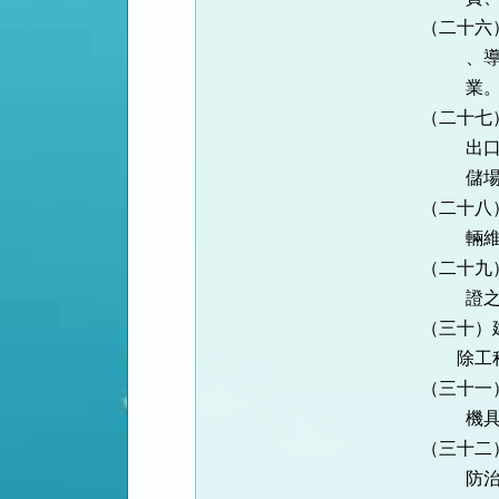
（二十六）航
、導引、行
業
（二十七）航
出口、轉運
儲場所、設
（二十八）軌
輛維修等
（二十九）斃
證之清運機
（三十）建築
除工程
（三十一）事
機具載運事
（三十二）清
防治法之事