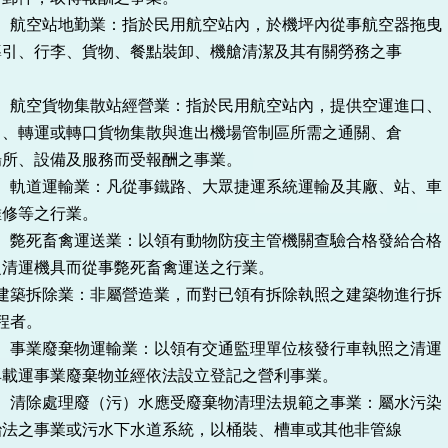
空站地勤業：指於民用航空站內，於機坪內從事航空器拖曳
李、貨物、餐點裝卸、機艙清潔及其有關勞務之事
。
空貨物集散站經營業：指於民用航空站內，提供空運進口、
或轉口貨物集散與進出機場管制區所需之通關、倉
備及服務而受報酬之事業。
道運輸業：凡從事鐵路、大眾捷運系統運輸及其廠、站、車
之行業。
死畜禽運送業：以領有動物防疫主管機關查驗合格發給合格
具而從事斃死畜禽運送之行業。
拆除業：非屬營造業，而對已領有拆除執照之建築物進行拆
者。
業廢棄物運輸業：以領有交通監理單位核發行車執照之清運
業廢棄物並經依法設立登記之營利事業。
除處理廢（污）水應受廢棄物清理法規範之事業：屬水污染
業或污水下水道系統，以桶裝、槽車或其他非管線