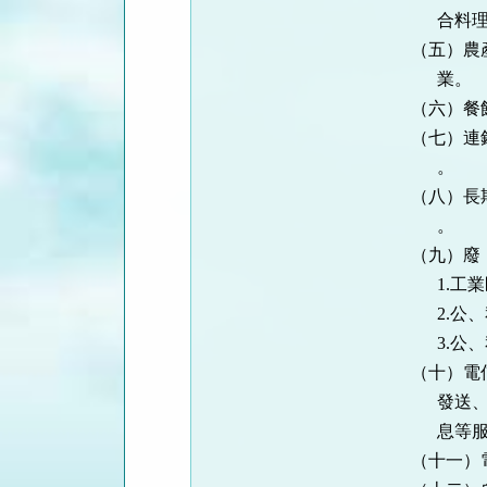
合料理食品
（五）農產品
業。
（六）餐館
（七）連鎖速
。
（八）長期照
。
（九）廢（
1.工業區、
2.公、私
3.公、私
（十）電信業
發送、傳輸或
息等服務
（十一）電力