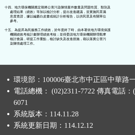
十四、地方環保機關應定期將公害污染陳情案件數量及問題性質、類別及

      處理結果（績效）等加以檢討分析，提出改進建議，並實施民眾滿

      意度查證，據以編纂白皮書或統計分析報告，以供民眾及有關單位

      參考。

十五、為提昇為民服務工作績效，於年度終了時，由本署依地方環境保護

      機關績效考核計畫辦理績效考核；並得委請地方環保機關辦理觀摩

      檢討會議，研提工作重點，檢討缺失及改進措施，藉以落實公害污

:
環境部：100006臺北市中正區中華路一
電話總機： (02)2311-7722 傳真電話：(0
6071
系統版本：
114.11.28
系統更新日期：
114.12.12