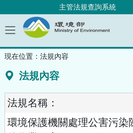
主管法規查詢系統
跳
到
主
要
內
容
區
塊
::
現在位置：
法規內容
法規內容
法規名稱：
環境保護機關處理公害污染