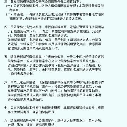
三、各級環保機關處理公害污染陳情案件分工權責如下：

（一）公害污染陳情案件由各地方環保機關專責辦理；本署辦理督導及管

      考事宜。

（二）跨區域、一再陳情及重大公害污染陳情案件由本署督導各地方環保

      機關辦理，必要時由本署進行協調或提供必要之支援。

四、民眾陳情公害污染案件，應親自或以書面、電話或透過環保機關網站

    、行動應用程式（App ）為之，具體敘明陳情對象所在地點、污染類

    別、污染情形，並提供真實姓名及聯絡方式。

    前項所稱書面，包括書信、傳真、電子郵件；所稱聯絡方式，包括有

    效電話、住址或電子郵件位址等足供環保機關聯繫之資訊，俾憑回覆

    處理情形及辦理民眾滿意度調查工作。

五、環保機關所設環保報案中心應無分假期，全天二十四小時受理公害污

    染陳情案件，並依環保報案中心公害污染陳情案件管理系統之格式，

    詳細記錄陳情人所述公害污染事實（包括污染源位址、污染類別、狀

    況、污染時間、頻率）、會同稽查意願、真實姓名及聯絡方式等事項

    ，俾利查考及管制。

六、民眾以電話陳情者，環保機關應依環保報案中心專線電話接聽標準作

    業程序及電話禮貌須知（附件一）接聽公害污染陳情專線電話，並依

    專線電話服務品質測試評分表（附件二）加強電話禮貌教育及抽測，

    隨時督促案件受理人員以溫和言語、誠懇親切態度與民眾溝通；本署

    得不定期抽測其服務品質。

七、公害污染陳情案件應依相關規定辦理；非屬環保機關權責案件，應逕

    移主管機關處理，並告知陳情民眾。

八、環保機關處理公害污染陳情案件，應指派人員專責為之，並本合法、

    合理、迅速、確實、審慎原則辦結。
