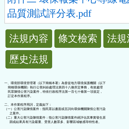
品質測試評分表.pdf
法
法規內容
條文檢索
法規
規
歷史法規
功
能
一、環境部環境管理署（以下簡稱本署）為督促地方環境保護機關（以下

    簡稱環保機關）執行公害糾紛處理法第四十八條所定事務，有效處理

按
    民眾陳情公害污染案件，特依行政程序法第一百七十條第一項規定，

    訂定本作業程序。

鈕
二、本作業程序用詞，定義如下：

（一）公害污染陳情案件：指民眾以書面或言詞向環保機關陳情公害污染

      之案件。

（二）重大公害污染陳情案件：指公害污染陳情案件經評估其事實發生原

區
      因或結果具有污染嚴重、受害人數眾多、影響區域敏感等特性者。
