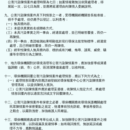
    公害污染陳情案件處理時限為七日；如案情複雜無法依限處理者，得

    展延一次，以七日為限，並應將延遲理由向陳情人委婉說明。

九、公害污染陳情案件具下列情形之一者，受理機關經機關首長核准後，

    得不予處理。但仍應予以登記，以利查考：

（一）無具體內容。

（二）未提供真實姓名或聯絡方式。

（三）未具污染事實之同一事由，經適當處理，並已明確答覆後，而仍一

      再陳情。

（四）同一事由，查證檢測結果明顯低於現行環保法規管制標準，經適當

      處理，且已明確答覆後，而仍一再陳情。

（五）經常性陳情人無具體內容、標的或有污衊、侮辱、謾罵、威脅、騷

      擾等非理性行為之陳情。

十、地方環保機關對於環境清理等公害污染陳情案件，應加強督導或溝通

    協調鄉（鎮、市）公所、區清潔隊儘速處理，以收時效。

十一、環保機關回覆公害污染陳情案件處理情形，應以下列方式為之：

  （一）處理情形回覆內容應詳細登錄於環保報案中心公害污染陳情案件

        管理系統，以提供陳情人查詢。

  （二）公害污染陳情案件應於處理妥適後，依陳情人指定方式，將處理

        情形回覆內容以適當言詞或文字回覆陳情人。

十二、公害污染陳情案件有保密之必要，環保機關應依環境保護機關處理

      民眾陳情案件保密要點之規定，恪遵事前預先防範、事後再發防止

      之觀念，以嚴防洩密，加強維護人民權益。

十三、環保機關應責成管考單位或人員，加強辦理公害污染陳情案件之稽

      催管制作業，以防疏漏及規避情事；如有藉詞推托、無故延誤或處

      理不力等，應酌情議處。
