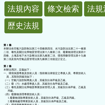
法
法規內容
條文檢索
法規
規
歷史法規
功
能
第 1 條
本辦法依空氣污染防制法第三十四條第四項、水污染防治法第二十一條第

按
二項、毒性及關注化學物質管理法第十八條第二項、廢棄物清理法第四十

四條、土壤及地下水污染整治法第九條第二項、環境用藥管理法第十九條

第二項及室內空氣品質管理法第九條第三項規定訂定之。

鈕
第 2 條
本辦法用詞，定義如下：

一、環境保護專責及技術人員：指前條法律規定之專責人員、專業技術人

區
    員，其類別與級別如下：

（一）空氣污染防制專責人員，其級別分為甲級及乙級。

（二）廢（污）水處理專責人員，其級別分為甲級及乙級。

（三）毒性及關注化學物質專業技術管理人員，其級別分為甲級、乙級及

      丙級。

（四）廢棄物清理專業技術人員：

      1.廢棄物清除專業技術人員，其級別分為甲級、乙級及丙級。

      2.廢棄物處理專業技術人員，其級別分為甲級及乙級。

（五）環境用藥專業技術人員：
