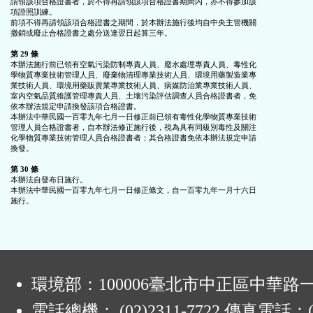
請領該項合格證書者，於不得再請領該項合格證書期間內，亦不得參加該

項證照訓練。

前項不得再請領該項合格證書之期間，於本辦法施行後均自中央主管機關

撤銷或廢止合格證書之處分送達翌日起算三年。

第 29 條
本辦法施行前已領有空氣污染防制專責人員、廢水處理專責人員、毒性化

學物質專業技術管理人員、廢棄物清理專業技術人員、環境用藥製造業專

業技術人員、環境用藥販賣業專業技術人員、病媒防治業專業技術人員、

室內空氣品質維護管理專責人員、土壤污染評估調查人員合格證書者，免

依本辦法規定申請換發該項合格證書。

本辦法中華民國一百零九年七月一日修正前已領有毒性化學物質專業技術

管理人員合格證書者，自本辦法修正施行後，視為具有同級別毒性及關注

化學物質專業技術管理人員合格證書者；其合格證書免依本辦法規定申請

換發。

第 30 條
本辦法自發布日施行。

本辦法中華民國一百零九年七月一日修正條文，自一百零九年一月十六日

:
環境部：100006臺北市中正區中華路一
電話總機： (02)2311-7722 傳真電話：(0