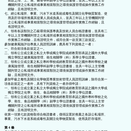
    前款之理、工、農、醫各學科副學士學位證書後，並具二年以上主管

    機關列管之公私場所或事業相當類別之環境保護管理或操作實務工作

    經驗，且有證明文件。

七、經公私場所、事業、污水下水道系統或毒性及關注化學物質製造、使

    用及貯存場所推薦其從業人員或負責人，並具三年以上主管機關列管

    之公私場所或事業相當類別之環境保護管理或操作實務工作經驗，且

    有證明文件。

八、領有各該類別之乙級環境保護專責及技術人員合格證書後，並具有二

    年以上主管機關列管之公私場所或事業相當類別之環境保護管理或操

    作實務工作經驗，且有證明文件，或符合第一款至第三款規定。

參加健康風險評估專責人員證照訓練，應具有下列資格之一者：

一、符合前項各款規定之一。

二、領有公立或立案之私立大學或獨立學院或經教育部承認之國外大學或

    獨立學院之健康風險管理、衛生相關學（科）系學士學位證書。

三、領有公立或立案之私立專科學校或經教育部承認之國外專科學校之健

    康風險管理、衛生相關學科副學士學位證書後，並具一年以上主管機

    關列管之公私場所或事業相當類別之環境保護管理或操作實務工作經

    驗，且有證明文件。

參加甲級之毒性及關注化學物質專業技術管理人員證照訓練，除符合第一

項各款規定之一者外，具有下列資格之一者亦得申請：

一、領有公立或立案之私立大學或獨立學院或經教育部承認之國外大學或

    獨立學院之化學、衛生、食品相關學（科）系學士學位證書。

二、領有公立或立案之私立專科學校或經教育部承認之國外專科學校之化

    學、衛生、食品相關學（科）副學士學位證書後，並具一年以上主管

    機關列管之公私場所或事業相當類別之環境保護管理或操作實務工作

    經驗，且有證明文件。

依第一項第七款資格取得合格證書者，僅得設置於推薦之各該公私場所、

事業、污水下水道系統或毒性及關注化學物質製造、使用及貯存場所。

第 4 條