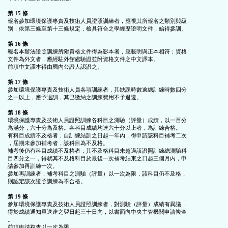
第 15 條
報名參加環境保護專責及技術人員證照訓練者，應視其所報名之類別與級

別，依第三條至第十三條規定，檢具符合之學經歷證明文件，始得參訓。

第 16 條
報名本辦法證照訓練所附資格文件得為影本者，應載明與正本相符；資格

文件為外文者，應經駐外館處驗證並附資格文件之中文譯本。

前項中文譯本得由國內公證人認證之。

第 17 條
參加環境保護專責及技術人員各項訓練者，其缺課時數逾總訓練時數四分

之一以上，應予退訓，其已繳納之訓練費用不予退還。

第 18 條
環境保護專責及技術人員證照訓練各科目之測驗（評量）成績，以一百分

為滿分，六十分為及格。各科目成績均達六十分以上者，為訓練合格。

有科目成績不及格者，自訓練結訓之日起一年內，得申請該科目補考二次

，屆期未參加補考者，該科目為不及格。

補考後仍有科目成績不及格者，其不及格科目未超過該證照訓練總測驗科

目四分之一，得就其不及格科目於最後一次補考結束之日起三個月內，申

請參加再訓練一次。

參加再訓練者，補考科目之測驗（評量）以一次為限，該科目仍不及格，

則認定該次證照訓練為不合格。

第 19 條
參加環境保護專責及技術人員證照訓練者，對測驗（評量）成績有異議，

得於成績通知單送達之翌日起三十日內，以書面向中央主管機關申請複查

。

前項申請複查以一次為限。
