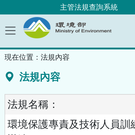
主管法規查詢系統
跳
到
主
要
內
容
區
塊
::
現在位置：
法規內容
法規內容
法規名稱：
環境保護專責及技術人員訓