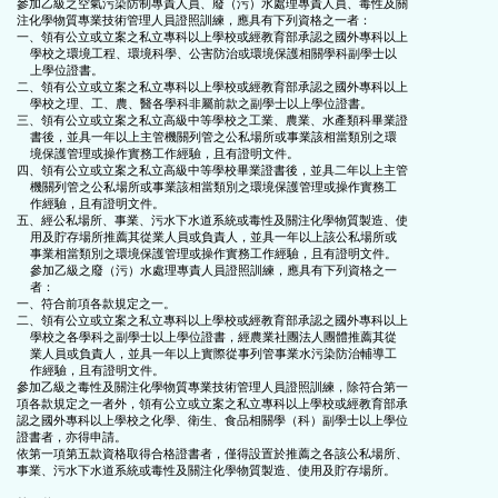
參加乙級之空氣污染防制專責人員、廢（污）水處理專責人員、毒性及關

注化學物質專業技術管理人員證照訓練，應具有下列資格之一者：

一、領有公立或立案之私立專科以上學校或經教育部承認之國外專科以上

    學校之環境工程、環境科學、公害防治或環境保護相關學科副學士以

    上學位證書。

二、領有公立或立案之私立專科以上學校或經教育部承認之國外專科以上

    學校之理、工、農、醫各學科非屬前款之副學士以上學位證書。

三、領有公立或立案之私立高級中等學校之工業、農業、水產類科畢業證

    書後，並具一年以上主管機關列管之公私場所或事業該相當類別之環

    境保護管理或操作實務工作經驗，且有證明文件。

四、領有公立或立案之私立高級中等學校畢業證書後，並具二年以上主管

    機關列管之公私場所或事業該相當類別之環境保護管理或操作實務工

    作經驗，且有證明文件。

五、經公私場所、事業、污水下水道系統或毒性及關注化學物質製造、使

    用及貯存場所推薦其從業人員或負責人，並具一年以上該公私場所或

    事業相當類別之環境保護管理或操作實務工作經驗，且有證明文件。

    參加乙級之廢（污）水處理專責人員證照訓練，應具有下列資格之一

    者：

一、符合前項各款規定之一。

二、領有公立或立案之私立專科以上學校或經教育部承認之國外專科以上

    學校之各學科之副學士以上學位證書，經農業社團法人團體推薦其從

    業人員或負責人，並具一年以上實際從事列管事業水污染防治輔導工

    作經驗，且有證明文件。

參加乙級之毒性及關注化學物質專業技術管理人員證照訓練，除符合第一

項各款規定之一者外，領有公立或立案之私立專科以上學校或經教育部承

認之國外專科以上學校之化學、衛生、食品相關學（科）副學士以上學位

證書者，亦得申請。

依第一項第五款資格取得合格證書者，僅得設置於推薦之各該公私場所、

事業、污水下水道系統或毒性及關注化學物質製造、使用及貯存場所。
