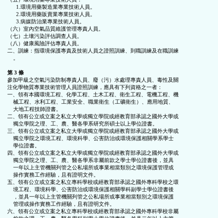
      1.環境用藥製造業專業技術人員。

      2.環境用藥販賣業專業技術人員。

      3.病媒防治業專業技術人員。

（六）室內空氣品質維護管理專責人員。

（七）土壤污染評估調查人員。

（八）健康風險評估專責人員。

二、訓練：指環境保護專責及技術人員之證照訓練、到職訓練及在職訓練

    。

第 3 條
參加甲級之空氣污染防制專責人員、廢（污）水處理專責人員、毒性及關

注化學物質專業技術管理人員證照訓練，應具有下列資格之一者：

一、領有本國環境工程、化學工程、土木工程、衛生工程、電機工程、機

    械工程、水利工程、工業安全、職業衛生（工礦衛生）、應用地質、

    大地工程技師證書。

二、領有公立或立案之私立大學或獨立學院或經教育部承認之國外大學或

    獨立學院之理、工、農、醫各學系研究所碩士以上學位證書。

三、領有公立或立案之私立大學或獨立學院或經教育部承認之國外大學或

    獨立學院之環境工程、環境科學、公害防治或環境保護相關學系學士

    學位證書。

四、領有公立或立案之私立大學或獨立學院或經教育部承認之國外大學或

    獨立學院之理、工、農、醫各學系非屬前款之學士學位證書後，並具

    一年以上主管機關列管之公私場所或事業相當類別之環境保護管理或

    操作實務工作經驗，且有證明文件。

五、領有公立或立案之私立專科學校或經教育部承認之國外專科學校之環

    境工程、環境科學、公害防治或環境保護相關學科副學士學位證書後

    ，並具一年以上主管機關列管之公私場所或事業相當類別之環境保護

    管理或操作實務工作經驗，且有證明文件。

六、領有公立或立案之私立專科學校或經教育部承認之國外專科學校非屬
