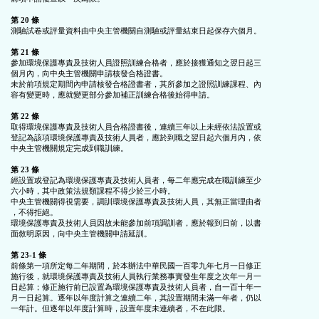
第 20 條
測驗試卷或評量資料由中央主管機關自測驗或評量結束日起保存六個月。

第 21 條
參加環境保護專責及技術人員證照訓練合格者，應於接獲通知之翌日起三

個月內，向中央主管機關申請核發合格證書。

未於前項規定期間內申請核發合格證書者，其所參加之證照訓練課程、內

容有變更時，應就變更部分參加補正訓練合格後始得申請。

第 22 條
取得環境保護專責及技術人員合格證書後，連續三年以上未經依法設置或

登記為該項環境保護專責及技術人員者，應於到職之翌日起六個月內，依

中央主管機關規定完成到職訓練。

第 23 條
經設置或登記為環境保護專責及技術人員者，每二年應完成在職訓練至少

六小時，其中政策法規類課程不得少於三小時。

中央主管機關得視需要，調訓環境保護專責及技術人員，其無正當理由者

，不得拒絕。

環境保護專責及技術人員因故未能參加前項調訓者，應於報到日前，以書

面敘明原因，向中央主管機關申請延訓。

第 23-1 條
前條第一項所定每二年期間，於本辦法中華民國一百零九年七月一日修正

施行後，就環境保護專責及技術人員執行業務事實發生年度之次年一月一

日起算；修正施行前已設置為環境保護專責及技術人員者，自一百十年一

月一日起算。逐年以年度計算之連續二年，其設置期間未滿一年者，仍以

一年計。但逐年以年度計算時，設置年度未連續者，不在此限。
