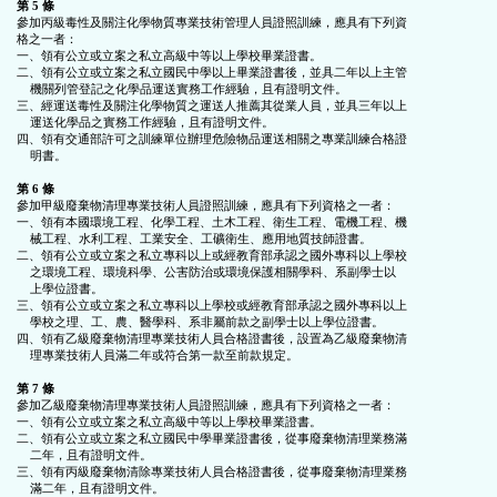
第 5 條
參加丙級毒性及關注化學物質專業技術管理人員證照訓練，應具有下列資

格之一者：

一、領有公立或立案之私立高級中等以上學校畢業證書。

二、領有公立或立案之私立國民中學以上畢業證書後，並具二年以上主管

    機關列管登記之化學品運送實務工作經驗，且有證明文件。

三、經運送毒性及關注化學物質之運送人推薦其從業人員，並具三年以上

    運送化學品之實務工作經驗，且有證明文件。

四、領有交通部許可之訓練單位辦理危險物品運送相關之專業訓練合格證

    明書。

第 6 條
參加甲級廢棄物清理專業技術人員證照訓練，應具有下列資格之一者：

一、領有本國環境工程、化學工程、土木工程、衛生工程、電機工程、機

    械工程、水利工程、工業安全、工礦衛生、應用地質技師證書。

二、領有公立或立案之私立專科以上或經教育部承認之國外專科以上學校

    之環境工程、環境科學、公害防治或環境保護相關學科、系副學士以

    上學位證書。

三、領有公立或立案之私立專科以上學校或經教育部承認之國外專科以上

    學校之理、工、農、醫學科、系非屬前款之副學士以上學位證書。

四、領有乙級廢棄物清理專業技術人員合格證書後，設置為乙級廢棄物清

    理專業技術人員滿二年或符合第一款至前款規定。

第 7 條
參加乙級廢棄物清理專業技術人員證照訓練，應具有下列資格之一者：

一、領有公立或立案之私立高級中等以上學校畢業證書。

二、領有公立或立案之私立國民中學畢業證書後，從事廢棄物清理業務滿

    二年，且有證明文件。

三、領有丙級廢棄物清除專業技術人員合格證書後，從事廢棄物清理業務

    滿二年，且有證明文件。
