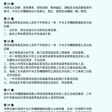
第 24 條
本辦法之訓練、資格審查、課程規劃、教材編定、測驗及合格證書核發等

事項，中央主管機關得自行或委任、委託、委辦其他機關（構）辦理。

第 25 條
環境保護專責及技術人員有下列情形之一者，中央主管機關應撤銷其合格

證書：

一、以詐欺、脅迫或違法方法取得合格證書。

二、檢具之學經歷證明文件有虛偽不實。

第 26 條
環境保護專責及技術人員有下列情形之一者，中央主管機關應廢止其合格

證書：

一、執行業務違法或不當，致污染環境或危害人體健康，情節嚴重。

二、同一時間設置於不同之公私場所或事業為環境保護專責及技術人員。

    但屬依法共同設置者，不在此限。

三、使他人利用其名義虛偽設置或登記為環境保護專責及技術人員。

四、明知為不實之事項而申報不實或於業務上作成之文書為虛偽記載。

五、連續二次未參加中央主管機關辦理之調訓且未依第二十三條第三項規

    定申請延訓。

六、一年內受該類環境保護法規裁處罰鍰金額累計至最高罰鍰。

七、其他違反本辦法或有關環境保護法規規定，情節嚴重。

第 27 條
經中央主管機關撤銷或廢止環境保護專責及技術人員之合格證書者，三年

內不得參加該項環境保護專責及技術人員證照訓練。

第 28 條
本辦法施行前經中央主管機關撤銷或廢止合格證書，並命一定期間不得再
