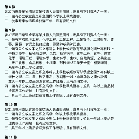
第 8 條
參加丙級廢棄物清除專業技術人員證照訓練，應具有下列資格之一者：

一、領有公立或立案之私立國民小學以上畢業證書。

二、從事廢棄物清理業務滿三年，且有證明文件。

第 9 條
參加環境用藥製造業專業技術人員證照訓練，應具有下列資格之一者：

一、領有本國環境工程、化學工程、工業工程、工業安全、工礦衛生、農

    藝、園藝、食品之技師證書、獸醫師或藥師證書。

二、領有公立或立案之私立專科以上學校或經教育部承認之國外專科以上

    學校之藥學、植物病蟲害、昆蟲、植物病理、化學工程、化學、農業

    化學、環境工程、環境科學、生命科學、生物、自然資源、公共衛生

    、應用化學、食品科學、土壤學、獸醫學或工業安全衛生相關學科、

    系副學士以上學位證書。

三、領有公立或立案之私立專科以上學校或經教育部承認之國外專科以上

    學校之理、工、農、醫各學科、系副學士以上非屬前款之學位證書，

    並具一年以上藥品製造實務工作經驗，且有證明文件。

四、領有公立或立案之私立高級中等學校畢業證書，並具二年以上藥品製

    造實務工作經驗，且有證明文件。

五、具三年以上藥品製造實務工作經驗，且有證明文件。

第 10 條
參加環境用藥販賣業專業技術人員證照訓練，應具有下列資格之一者：

一、領有公立或立案之私立高級中等以上學校畢業證書。

二、領有公立或立案之國民小學以上學校畢業證書，並具一年以上藥品管

    理實務工作經驗，且有證明文件。

三、具三年以上藥品管理實務工作經驗，且有證明文件。

第 11 條