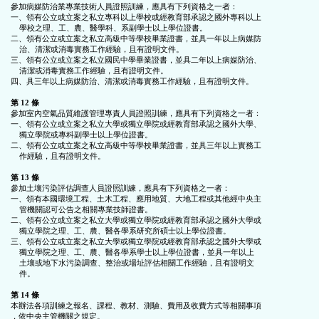
參加病媒防治業專業技術人員證照訓練，應具有下列資格之一者：

一、領有公立或立案之私立專科以上學校或經教育部承認之國外專科以上

    學校之理、工、農、醫學科、系副學士以上學位證書。

二、領有公立或立案之私立高級中等學校畢業證書，並具一年以上病媒防

    治、清潔或消毒實務工作經驗，且有證明文件。

三、領有公立或立案之私立國民中學畢業證書，並具二年以上病媒防治、

    清潔或消毒實務工作經驗，且有證明文件。

四、具三年以上病媒防治、清潔或消毒實務工作經驗，且有證明文件。

第 12 條
參加室內空氣品質維護管理專責人員證照訓練，應具有下列資格之一者：

一、領有公立或立案之私立大學或獨立學院或經教育部承認之國外大學、

    獨立學院或專科副學士以上學位證書。

二、領有公立或立案之私立高級中等學校畢業證書，並具三年以上實務工

    作經驗，且有證明文件。

第 13 條
參加土壤污染評估調查人員證照訓練，應具有下列資格之一者：

一、領有本國環境工程、土木工程、應用地質、大地工程或其他經中央主

    管機關認可公告之相關專業技師證書。

二、領有公立或立案之私立大學或獨立學院或經教育部承認之國外大學或

    獨立學院之理、工、農、醫各學系研究所碩士以上學位證書。

三、領有公立或立案之私立大學或獨立學院或經教育部承認之國外大學或

    獨立學院之理、工、農、醫各學系學士以上學位證書，並具一年以上

    土壤或地下水污染調查、整治或場址評估相關工作經驗，且有證明文

    件。

第 14 條
本辦法各項訓練之報名、課程、教材、測驗、費用及收費方式等相關事項

，依中央主管機關之規定。
