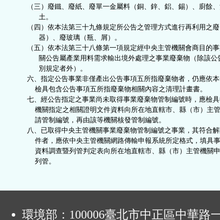
（三）廢鐵、廢紙、廢單一金屬料（銅、鋅、鋁、錫）、廚餘、
土。
（四）依本法第三十九條規定所公告之管理方式進行再利用之廢
器）、廢玻璃（瓶、屑）。
（五）依本法第三十八條第一項規定經中央主管機關會商目的事
關公告屬產業用料需求輸出境外處理之事業廢棄物（除該公
別規定者外）。
六、指定公告事業非僅產出公告事項五所指廢棄物者，仍應依本
檢具包含公告事項五所指廢棄物相關內容之清理計畫書。
七、經公告指定之事業尚未取得事業廢棄物管制編號時，應檢具
機關指定之相關證明文件資料向所在地直轄市、縣（市）主管
請管制編號，再由該等機關核發管制編號。
八、已取得中央主管機關事業廢棄物管制編號之事業，其符合解
件者，應依中央主管機關網路傳輸申報系統所定格式，填具事
資料調查暨列管判定表向所在地直轄市、縣（市）主管機關申
列管。
:
環境部：100006臺北市中正區中華路一