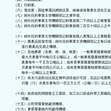
（五）印刷業。
（六）電信業：因從事通訊網路設置、維修或保養產生混合五金
（七）經向目的事業主管機關登記之屠宰場。
（八）經向目的事業主管機關登記飼養規模二千頭以上之豬隻畜
（九）經向目的事業主管機關登記飼養規模二百五十頭以上之牛
。
（十）經向目的事業主管機關登記飼養規模八萬隻以上之養雞畜
（十一）農產品批發市場：經向目的事業主管機關登記之每日或
進行農產品交易之機構。
（十二）其他農業（含農、林、漁、牧業）：一般事業廢棄物實
最大月產量平均每日五公噸以上，或一般事業廢棄物實際或
產量每年一千五百公噸以上；或有害事業廢棄物實際或設計
月產量平均每日四公斤以上，或有害事業廢棄物實際或設計
每年一公噸以上之事業。
（十三）依水污染防治法規定應申請排放許可證，且設計或實際
日廢（污）水產生量每日一百立方公尺（公噸／日）以上之
。
（十四）政府或民間開發之工業區、加工出口區或科學工業園區
理廠。
（十五）公民營廢棄物處理機構。
（十六）事業廢棄物共同處理機構。