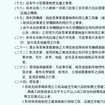
（十七）設有中小型廢棄物焚化爐之事業。
（十八）依本法第二十八條第一項第三款第三目至第六目設置廢
設施之機構。
（十九）再利用機構：指收受事業廢棄物再利用之農工商廠（場
1.取得目的事業主管機關再利用許可之事業。
2.依中央目的事業主管機關或中央主管機關所定再利用管理
公告（附表）之管理方式收受事業廢棄物進行再利用之事
（二十）具有全自動沖洗設備之相片沖洗業：凡從事底片及相片
印、放大或其他處理之行業。
（二十一）產出有害事業廢棄物之大專院校或學術研究機構實驗
（二十二）乾洗衣業：使用四氯乙烯或其他公告列管之毒性化學
事衣物、毛巾、床單、地毯、皮衣及其他紡織製品等洗濯
業。
（二十三）環境檢測服務業：凡從事空氣、噪音或振動等物理性
質水量、毒性化學物質、飲用水、土壤或廢棄物等之採樣
定、監測及檢驗之行業。
（二十四）營造業：
1.所統包或單獨承攬之工程為繳交空氣污染防制費之營建
，興建工程面積達五百平方公尺以上或工程合約經費為
幣五百萬元以上者。
2.對領有拆除執照之建築物進行拆除工程，且繳交空氣污