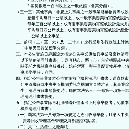
2.客房數達一百間以上之一般旅館（含其分館）。
（三十三）其他事業：非屬上列事業之一般事業廢棄物實際或設
產量平均每日一公噸以上，或一般事業廢棄物實際或設計
每年三百公噸以上；或有害事業廢棄物實際或設計最大月
平均每日四公斤以上，或有害事業廢棄物實際或設計產量
一公噸以上之事業。
二、前項（二）至（六）及（二十九）之行業別依行政院主計總
「中華民國行業標準分類」。
三、本公告實施日起新設之指定公告事業應檢具事業廢棄物清理
以下簡稱清理計畫書），送直轄市、縣（市）主管機關或中央
關委託之機關審查核准後，始得營運；與事業廢棄物產生、清
事項變更時，亦同。
四、指定公告事業於本公告實施前已檢具清理計畫書，送直轄市
）主管機關或中央主管機關委託之機關審查核准者，其事業廢
生、清理有關事項變更時，應依本法第三十一條第一項第一款
理清理計畫書變更。
五、指定公告事業除再利用機構外僅產出下列廢棄物者，免依本
檢具清理計畫書：
（一）屬本法第十八條第一項規定之應回收廢棄物，且納入中央
資源回收管理基金管理委員會認證補貼者。
（二）員工生活產生之廢棄物。