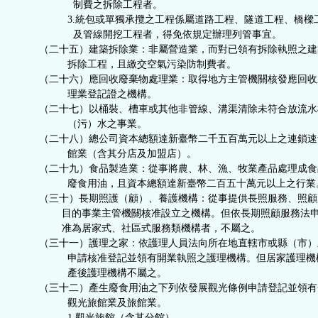
制費之拆除工程者。
3.統包或單獨承攬之工程係屬道路工程、隧道工程、橋樑
及管線開挖工程者，得免依規定辦理列管事宜。
（二十五）建築拆除業：非屬營造業，而對已領有拆除執照之建
拆除工程，且繳交空氣污染防制費者。
（二十六）應回收廢棄物處理業：取得地方主管機關核發應回收
理業登記證之機構。
（二十七）以桶裝、槽車或其他非管線、溝渠清除未符合放流水
（污）水之事業。
（二十八）總公司資本總額達新臺幣二千五百萬元以上之連鎖速
館業（含其分店及加盟店）。
（二十九）食品製造業：從事將農、林、漁、牧業產品處理成食
廢食用油，且資本總額達新臺幣二百五十萬元以上之行業
（三十）長期照護（顧）、養護機構：從事提供長照服務、照顧
目的事業主管機關核准設立之機構。但依長期照顧服務法申
准為居家式、社區式服務類機構者，不屬之。
（三十一）護理之家：依護理人員法向所在地直轄市或縣（市）
申請核准登記並領有開業執照之護理機構。但居家護理機
產後護理機構不屬之。
（三十二）產生廢食用油之下列依發展觀光條例申請登記並領有
觀光旅館業及旅館業。
1.觀光旅館（含其分館）。