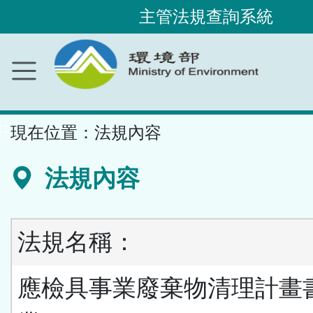
主管法規查詢系統
跳
到
主
要
內
容
區
塊
::
現在位置：
法規內容
法規內容
法規名稱：
應檢具事業廢棄物清理計畫