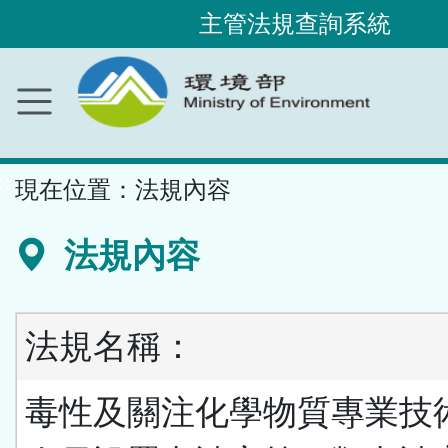
主管法規查詢系統
跳
到
主
要
內
容
區
塊
::
現在位置：
法規內容
法規內容
法規名稱：
毒性及關注化學物質專業技