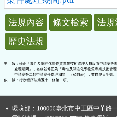
法
法規內容
條文檢索
法規
規
歷史法規
功
能
主 旨：修正「毒性及關注化學物質專業技術管理人員設置申請案等
按
處理期間」，名稱並修正為「毒性及關注化學物質專業技術管理
申請案等二類申請案件處理期間」（如附表），並自即日生效。
依 據：行政程序法第五十一條第一項。
鈕
區
:
環境部：100006臺北市中正區中華路一