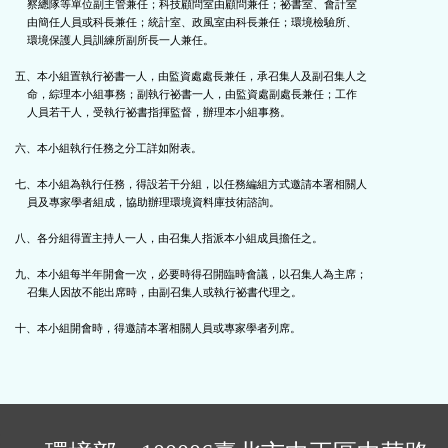
    察總隊等單位副主管兼任；科技顧問室由顧問兼任；祕書室、會計室

    由簡任人員或科長兼任；統計室、政風室由科長兼任；環境檢驗所、

    環境保護人員訓練所副所長一人兼任。

五、本小組置執行祕書一人，由監資處處長兼任，承召集人及副召集人之

    命，綜理本小組事務；副執行祕書一人，由監資處副處長兼任；工作

    人員若干人，受執行祕書指揮監督，辦理本小組事務。

六、本小組執行任務之分工詳如附表。

七、本小組為執行任務，得設若干分組，以任務編組方式邀請本署相關人

    員及專家學者組成，協助辦理環境資料庫技術諮詢。

八、各分組得置主持人一人，由召集人指派本小組成員擔任之。

九、本小組每半年開會一次，必要時得召開臨時會議，以召集人為主席；

    召集人因故不能出席時，由副召集人或執行祕書代理之。

十、本小組開會時，得邀請本署相關人員或專家學者列席。

: