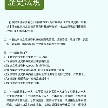
歷史法規
功
能
一、行政院環境保護署 (以下簡稱本署) 為有效整合環保領域資料，以提

    供本署施政決策之完整背景資料及趨勢分析，特成立環境資料庫推動

按
    小組 (以下簡稱本小組) 。

鈕
二、本要點所稱之環境資料庫係指環境品質、環境管理、環境背景、污染

    源、資能源、地理資訊暨生態保育等資料之綜合體。

區
三、本小組任務如下：

 (一) 制定環境資料庫策略及方向規劃。

 (二) 協助環境資料庫建置計畫委辦執行。

 (三) 建立環境資料 QA/QC  架構與制度。

 (四) 蒐集環境管理資訊資料 (含現有作業機制及流程) 。

 (五) 辦理環境資料庫內容之應用及管理與單位內部之宣導、作業整合。

 (六) 規劃外部環境資料整合及建議事項。

 (七) 提供環境資料庫整合技術。

四、本小組置召集人一人，由署長指定副署長一人兼任；副召集人一人，

    由主任祕書兼任；小組成員為十五人，由本署綜合計畫處、空氣品質

    保護及噪音管制處、水質保護處、廢棄物管理處、環境衛生及毒物管

    理處、管制考核及糾紛處理處、垃圾資源回收廠興建工程處、環境督
