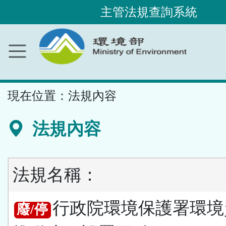
主管法規查詢系統
跳
到
主
要
內
容
區
塊
::
現在位置：
法規內容
法規內容
法規名稱：
行政院環境保護署環境
廢/停