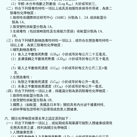
     （2）辛醇-水分布係數之對數值（Log K
）大於或等於三。

ow
（二）符合下列慢毒性特性一項以上或具其他慢性疾病等作用者，為第二

      類毒性化學物質：

      1.致癌性依國際癌症研究中心（IARC）分類為 1、2A  或依歐盟分

        類為 1A。

      2.致突變性依歐盟分類為 1A。

      3.生殖毒性（包括致畸胎性及生殖能力受損）依歐盟分類為 1A、

        1B。

（三）符合下列哺乳動物急毒性特性一項以上，或符合生態急毒性特性一

      項以上者，為第三類毒性化學物質：

      1.哺乳動物急毒性：

     （1）食入之半數致死劑量（LD
）小於或等於每公斤二十五毫克。

50
     （2）皮膚接觸之半數致死劑量（LD
）小於或等於每公斤五十毫克

50
          。

     （3）吸入之半數致死濃度（LC
）小於或等於每立方公尺二五○毫

50
          克。

      2.生態急毒性：

     （1）魚類之半數致死濃度（LC
）小於或等於每公升一毫克。

50
     （2）水蚤之半數致效應濃度（EC
）小於或等於每公升一毫克。

50
（四）符合下列特性一項以上者，得建議分類為第四類毒性化學物質：

      1.致癌性依歐盟分類為 1B。

      2.致突變性依歐盟分類為 1B。

      3.國際上（如歐盟、美國及日本等）關切具有內分泌干擾素特性。

      4.經科學報告證明有污染環境或危害人體健康。

六、關注化學物質候選名單之認定原則如下：

（一）符合下列條件一項以上，或短期或長期暴露可能對人體健康或環境

      生態具危害之虞，得列為關注化學物質：

      1.人體健康危害：

     （1）哺乳動物食入之半數致死劑量（LD
）小於或等於每公斤三百
