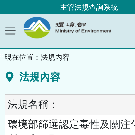
主管法規查詢系統
跳
到
主
要
內
容
區
塊
::
現在位置：
法規內容
法規內容
法規名稱：
環境部篩選認定毒性及關注