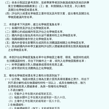
（三）依各分類認定參考原則，並經專家學者諮詢會議或徵詢其他目的事

區
      業主管機關或相關產業公（工）會、利害關係人等意見，列入毒性

      及關注化學物質候選名單。

（四）評估列入候選名單物質之運作現況及列管方案，提出毒性及關注化

      學物質建議列管名單。

三、本部參考下列資料，建立化學物質蒐集名單：

（一）各國列管及評估之化學物質名單。

（二）國際公約或組織列管及評估之化學物質名單。

（三）國內外提出疑似具有內分泌干擾素特性之化學物質名單。

（四）我國相關部會列管之化學物質名單。

（五）國內外曾發生影響民生或與民生消費議題相關之化學物質名單。

（六）其他經國內外科學文獻資料評估對人體健康或環境生態具風險疑慮

      之化學物質名單。

四、本部評估化學物質蒐集名單中化學物質之毒理、環境、物質特性或民

    生消費議題特性，符合下列條件之一者，得列入化學物質觀察名單：

（一）科學證據顯示對人體健康或環境有危害之虞。

（二）經常用於民生消費商品之化學物質。

五、毒性化學物質候選名單之毒性分類原則如下：

（一）以空氣、地面水體及土壤為主要介質而具環境遷移之潛力，符合下

      列不易分解性或生物濃縮性特性一項以上，或具生物轉化性，致污

      染環境或危害人體健康者，為第一類毒性化學物質：

      1.不易分解性：

     （1）空氣中之半生期大於或等於五日。

     （2）地面水體中之半生期大於或等於一百八十日。

     （3）土壤中之半生期大於或等於一百八十日。

      2.生物濃縮性：

     （1）生物濃縮因子（BCF ）大於或等於五百。
