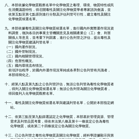
八、本部依據化學物質觀察名單中化學物質之毒理、環境、物質特性或民

    生消費議題特性，得召開毒性及關注化學物質學者專家諮詢會議，並

    依第五點至第七點原則進行分類及評估列管可行性，建立毒性及關注

    化學物質候選名單。

九、本部依據毒性及關注化學物質候選名單，進行國內外實際運作現況資

    料調查，徵詢各目的事業主管機關意見及相關產業公（工）會、利害

    關係人等意見，並考量下列因素，進行公告列管之評估，提出毒性及

    關注化學物質建議列管名單：

（一）國內運作狀況。

（二）國外管制現況。

（三）國內相關管理現況。

（四）危害性概況。

（五）國內環境流布情況。

    前項評估程序，於國內外運作現況單純或各界對公告列管有共識者，

    本部得簡化之。

十、經第八點及第九點之公告列管評估，無須公告列管為毒性化學物質者

    ，得列入關注化學物質候選名單；無須公告列管為關注化學物質者，

    得回復列入化學物質觀察名單。

十一、毒性及關注化學物質候選名單與建議列管名單，公開於本部指定網

      站。

十二、依第三點至第九點篩選認定之化學物質，本部基於管理資源、管理

      需求及列管品質考量，得依本法第八條及第十一條規定公告為毒性

      化學物質，或依第二十四條規定公告為關注化學物質。

十三、已公告列管之毒性化學物質及關注化學物質，經科學證據顯示與第
