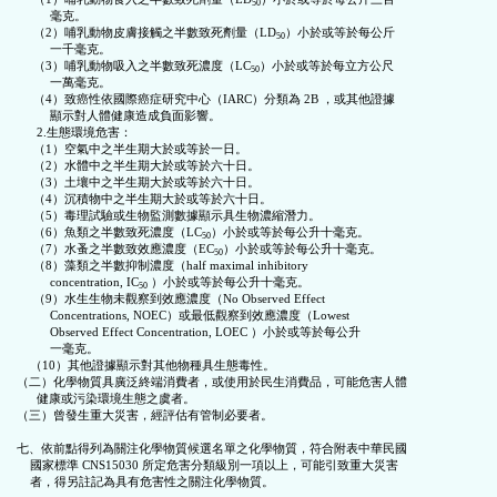
50
          毫克。

     （2）哺乳動物皮膚接觸之半數致死劑量（LD
）小於或等於每公斤

50
          一千毫克。

     （3）哺乳動物吸入之半數致死濃度（LC
）小於或等於每立方公尺

50
          一萬毫克。

     （4）致癌性依國際癌症研究中心（IARC）分類為 2B ，或其他證據

          顯示對人體健康造成負面影響。

      2.生態環境危害：

     （1）空氣中之半生期大於或等於一日。

     （2）水體中之半生期大於或等於六十日。

     （3）土壤中之半生期大於或等於六十日。

     （4）沉積物中之半生期大於或等於六十日。

     （5）毒理試驗或生物監測數據顯示具生物濃縮潛力。

     （6）魚類之半數致死濃度（LC
）小於或等於每公升十毫克。

50
     （7）水蚤之半數致效應濃度（EC
）小於或等於每公升十毫克。

50
     （8）藻類之半數抑制濃度（half maximal inhibitory

          concentration, IC
 ）小於或等於每公升十毫克。

50
     （9）水生生物未觀察到效應濃度（No Observed Effect

          Concentrations, NOEC）或最低觀察到效應濃度（Lowest

          Observed Effect Concentration, LOEC ）小於或等於每公升

          一毫克。

    （10）其他證據顯示對其他物種具生態毒性。

（二）化學物質具廣泛終端消費者，或使用於民生消費品，可能危害人體

      健康或污染環境生態之虞者。

（三）曾發生重大災害，經評估有管制必要者。

七、依前點得列為關注化學物質候選名單之化學物質，符合附表中華民國

    國家標準 CNS15030 所定危害分類級別一項以上，可能引致重大災害

    者，得另註記為具有危害性之關注化學物質。
