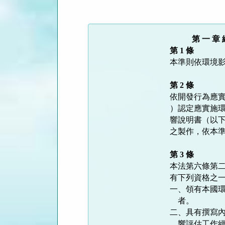
規
功
能
　　   第 一 章
按
第 1 條
鈕
本準則依環境影
區
第 2 條
依開發行為應實
）認定應實施環
響說明書（以下
之製作，依本準
第 3 條
本法第六條第二
有下列資格之一
一、領有本國環
    者。

二、具有撰寫內
    響評估工作經歷，並接受環境影響評估專業訓練達四十小時以上領有
