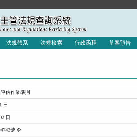
:::
法規體系
法規檢索
行政函釋
草案預告
響評估作業準則
1 日
02 日
4742號 令