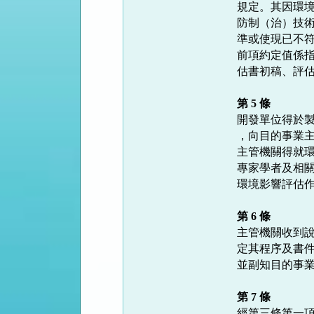
規定。其因環境
防制（治）技術
準或使現已不符
前項約定值係指
估書初稿、評估
第 5 條
開發單位得於製
，向目的事業主
主管機關得就環
專家學者及相關
環境影響評估作
第 6 條
主管機關收到說
定其程序及書件
並副知目的事業
第 7 條
經第三條第一項