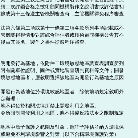
續二次評鑑合格之技術顧問機構製作之說明書或評估書初

條或第十三條送主管機關審查時，主管機關得免程序審查

法第六條第二項或第十一條第二項各款所列事項記載或不

管機關得視情形對該綜合評估者或技術顧問機構公告其不

後由其簽名、製作之書件從嚴程序審查。

明開發行為基地，依附件二環境敏感地區調查表調查所列

附有關單位證明、圖件或實地調查研判資料等文件；開發

境敏感地區者，應敘明選擇該地區為開發行為基地之原因

開發行為基地位於環境敏感地區者，除依前項規定敘明外

定辦理：

地不得位於相關法律所禁止開發利用之地區。

令所限制開發利用之地區，應不得違反該法令之限制規定

地區中應予保護之範圍及對象，應詳予評估並納入環境保
