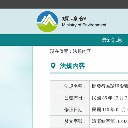
跳
到
主
要
內
容
區
最新訊息
塊
:::
現在位置：
法規內容
法規內容
法規名稱：
開發行為環境影
公發布日：
民國 86 年 12 月 3
修正日期：
民國 110 年 02 月 
發文字號：
環署綜字第110100