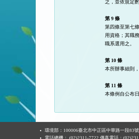
之，並依規定酌
第 9 條
第四條至第七條
用資格；其職務
職系選用之。

第 10 條
本所辦事細則，
第 11 條
本條例自公布日
:::
環境部：100006臺北市中正區中華路一段83
電話總機： (02)2311-7722 傳真電話：(02)2311