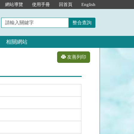
網站導覽
使用手冊
回首頁
English
請
整合查詢
輸
入
相關網站
關
鍵
字
友善列印