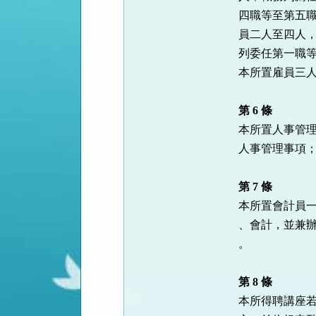
四職等至第五職
員二人至四人，
列委任第一職等
本所置雇員三人
第 6 條
本所置人事管理
人事管理事項；
第 7 條
本所置會計員一
、會計，並兼辦
。

第 8 條
本所得聘講座若