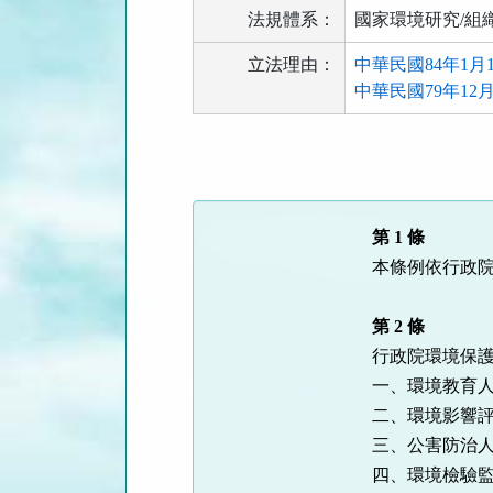
法規體系：
國家環境研究/組
立法理由：
中華民國84年1月
中華民國79年12
法
規
功
能
第 1 條
按
本條例依行政院
鈕
區
第 2 條
行政院環境保護
一、環境教育人
二、環境影響評
三、公害防治人
四、環境檢驗監