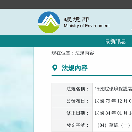
跳
到
主
要
內
容
區
最新訊息
塊
:::
現在位置：
法規內容
法規內容
法規名稱：
行政院環境保護
公發布日：
民國 79 年 12 月 0
修正日期：
民國 84 年 01 月 1
發文字號：
（84）華總（一）