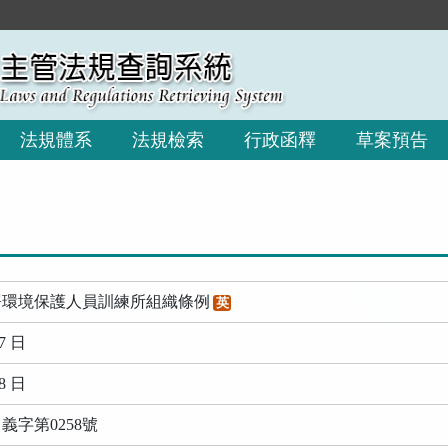
:::
法規體系
法規檢索
行政函釋
草案預告
署環境保護人員訓練所組織條例
英
7 日
8 日
義字第0258號