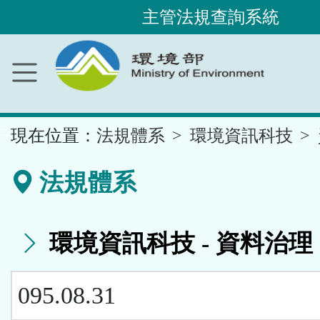
主管法規查詢系統
跳
到
主
要
內
容
區
塊
::
現在位置：
法規體系
環境資訊科技
法規體系
環境資訊科技 - 資料治理
095.08.31