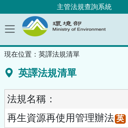
主管法規查詢系統
跳
到
主
要
內
容
區
塊
::
現在位置：
英譯法規清單
英譯法規清單
法規名稱：
再生資源再使用管理辦法
英