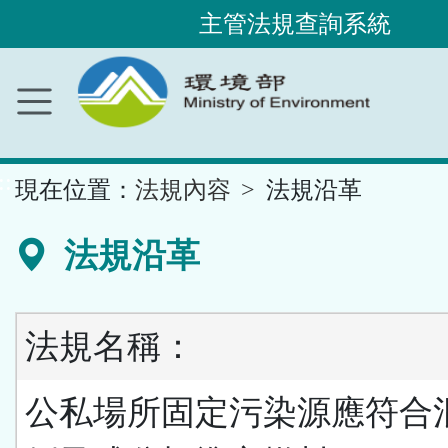
主管法規查詢系統
跳
到
主
要
內
容
區
塊
::
現在位置：
法規內容
法規沿革
法規沿革
法規名稱：
公私場所固定污染源應符合