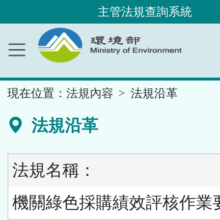
主管法規查詢系統
跳
到
主
要
內
容
區
塊
::
現在位置：
法規內容
法規沿革
法規沿革
法規名稱：
機關綠色採購績效評核作業