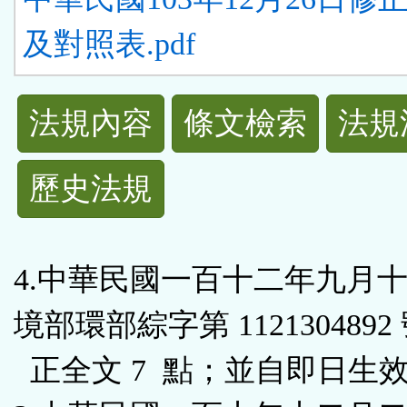
及對照表.pdf
法
法規內容
條文檢索
法規
規
歷史法規
功
能
4.中華民國一百十二年九月
按
境部環部綜字第 1121304892
鈕
正全文 7 點；並自即日生
區