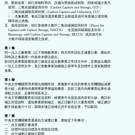
四、製程改善：採行原物料替代、設備汰舊換新或拆除、回收或減少蒸汽

    使用、二氧化碳捕捉與封存（Carbon Capture and Storage, CCS ）

    、二氧化碳捕捉與再利用（Carbon Capture and Utilization, CCU

    ）、含氟氣體、氧化亞氮等溫室氣體之去除或其他可有效減少溫室氣

    體排放之措施。

五、負排放技術：採行直接將大氣中二氧化碳捕捉與封存（Direct Air

    Capture with Carbon Storage, DACCS）、生質能與碳捕捉及封存（

    Bioenergy with Carbon Capture and Storage, BECCS）或其他可自

    大氣中移除溫室氣體之技術。

第 5 條
同一法人之數事業（以下簡稱數事業）得共同申請自主減量計畫，應由共

同申請之事業擇一代表依本辦法提出。

前項代表事業除應依第三條規定提出數事業之申請文件外，並應提出屬同

一法人之證明文件，及計算數事業加總後之基準年及目標年之溫室氣體排

放量。

第 6 條
中央主管機關受理本辦法相關申請，應邀集中央目的事業主管機關組成審

查小組，必要時得遴聘專家學者協助審查，並於三個月內將審查結果作成

准駁之決定，必要時得延長之。

中央主管機關審查前項提送資料，經審查不合規定或內容有欠缺，應詳列

補正所需資料，通知事業限期補正，補正日數不計入審查期間，補正總日

數不得超過六十日；屆期未補正或補正仍不合規定者，予以駁回。

第 7 條
中央主管機關審查通過自主減量計畫，應核定下列事項：

一、自主減量計畫邊界。

二、目標年指定目標及年度指定目標。

三、自主減量計畫執行期間。
