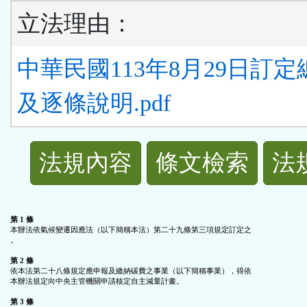
立法理由：
中華民國113年8月29日訂
及逐條說明.pdf
法
法規內容
條文檢索
法
規
功
第 1 條
本辦法依氣候變遷因應法（以下簡稱本法）第二十九條第三項規定訂定之

。

能
第 2 條
依本法第二十八條規定應申報及繳納碳費之事業（以下簡稱事業），得依

本辦法規定向中央主管機關申請核定自主減量計畫。

按
第 3 條