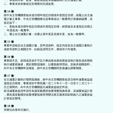
一、事業因停業、歇業、解散或因故未能繼續執行自主減量計畫。

二、事業未依前條規定於期限內完成改善。

第 14 條
經中央主管機關查核未達目標年指定目標或年度指定目標，或廢止自主減

量計畫之事業，中央主管機關應令該事業改以一般費率計算繳納碳費，其

規定如下：

一、查核未達目標年指定目標或年度指定目標：經查核且未達指定目標之

    年度改為一般費率。

二、廢止自主減量計畫：自廢止當年度及其後年度，改為一般費率。

第 15 條
事業申請核定自主減量計畫，其申請資料、核定內容及自主減量計畫執行

成效等資料之相關文件、紀錄及證明文件，應保存六年備查。

第 16 條
事業因天災、疫情或其他不可抗力事由致未能依限提送執行報告或依期程

執行減量措施者，應於期限屆滿前，以書面敘明理由，並檢具相關資料，

向中央主管機關申請展延，經中央主管機關同意後據以調整期限。

第 17 條
自主減量計畫執行期間屆滿後，經中央主管機關查核其目標年減量效益超

過指定目標者，事業得於中華民國一百二十年十一月一日至十二月三十一

日之期間內，向中央主管機關提出減量效益核定申請。

前項減量效益得申請作為溫室氣體排放量增量抵換來源，其減量效益計算

，應依溫室氣體排放量增量抵換管理辦法第五條第四款附錄六之減量效益

計算規定辦理。

第 18 條