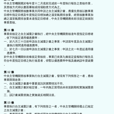
中央主管機關應於每年度十二月底前完成前一年度執行報告之查核作業，

其查核方式得以書面審核或現場勘查方式為之。

中央主管機關查核數事業共同申請之自主減量計畫，應優先查核以數事業

目標年指定目標及年度指定目標加總之溫室氣體排放量。經查核數事業加

總之溫室氣體排放量未達指定目標者，中央主管機關應依前項規定就個別

事業查核。

第 11 條
事業依核定之自主減量計畫執行，經中央主管機關查核達年度指定目標者

，依下列規定適用優惠費率：

一、於六月三十日前申請自主減量計畫之事業：申請當年度及自主減量計

    畫執行期間適用優惠費率。

二、於七月一日以後申請自主減量計畫之事業：申請之次一年度起適用優

    惠費率。

於中央主管機關依前條規定查核前，事業已依第九條規定提報執行報告且

符合年度指定目標之執行進度者，得暫以優惠費率申報及繳納該年度碳費

。

第 12 條
中央主管機關查核事業執行自主減量計畫，發現有下列情形之一者，應命

事業限期改善：

一、自主減量計畫書中重要資訊與實際情況不符。

二、自主減量計畫於核定後，一年內無正當理由未依規劃期程實施減量措

    施。

三、該計畫減量措施之實施違反相關法規。

第 13 條
事業執行自主減量計畫，有下列情形之一者，中央主管機關得廢止已核定

之自主減量計畫：
