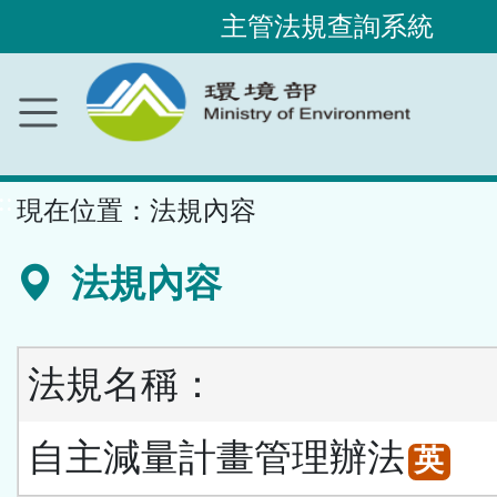
主管法規查詢系統
跳
到
主
要
內
容
區
塊
::
現在位置：
法規內容
法規內容
法規名稱：
自主減量計畫管理辦法
英