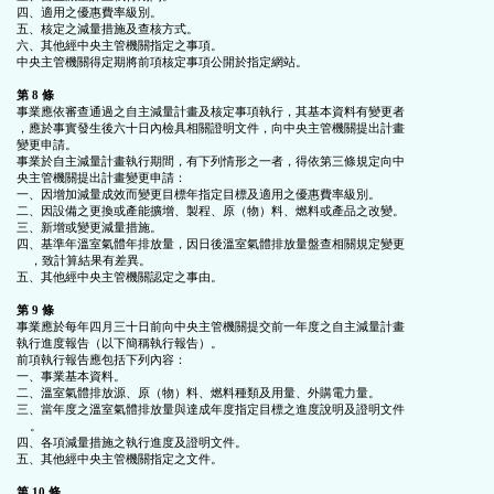
四、適用之優惠費率級別。

五、核定之減量措施及查核方式。

六、其他經中央主管機關指定之事項。

中央主管機關得定期將前項核定事項公開於指定網站。

第 8 條
事業應依審查通過之自主減量計畫及核定事項執行，其基本資料有變更者

，應於事實發生後六十日內檢具相關證明文件，向中央主管機關提出計畫

變更申請。

事業於自主減量計畫執行期間，有下列情形之一者，得依第三條規定向中

央主管機關提出計畫變更申請：

一、因增加減量成效而變更目標年指定目標及適用之優惠費率級別。

二、因設備之更換或產能擴增、製程、原（物）料、燃料或產品之改變。

三、新增或變更減量措施。

四、基準年溫室氣體年排放量，因日後溫室氣體排放量盤查相關規定變更

    ，致計算結果有差異。

五、其他經中央主管機關認定之事由。

第 9 條
事業應於每年四月三十日前向中央主管機關提交前一年度之自主減量計畫

執行進度報告（以下簡稱執行報告）。

前項執行報告應包括下列內容：

一、事業基本資料。

二、溫室氣體排放源、原（物）料、燃料種類及用量、外購電力量。

三、當年度之溫室氣體排放量與達成年度指定目標之進度說明及證明文件

    。

四、各項減量措施之執行進度及證明文件。

五、其他經中央主管機關指定之文件。

第 10 條