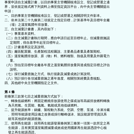
事業申請自主減量計畫，以目的事業主管機關核准設立、登記或營運之邊

鈕
界，並依規定格式將下列資料上傳至指定資訊平台，向中央主管機關提出

申請：

一、目的事業主管機關核准設立、登記或營運之相關證明文件影本。

區
二、依本法第二十九條第二項規定之指定目標，計算基準年及目標年全廠

    （場）之溫室氣體年排放量。

三、自主減量計畫書，其內容如下：

（一）事業基本資料。

（二）自主減量計畫執行期間，應自申請日起至目標年止。但減量措施認

      定期間，得自基準年起至目標年止。

（三）計畫邊界設定及說明。

（四）廠區配置圖、生產製程流程圖說、主要產品產量及產製期程。

（五）溫室氣體排放源、原（物）料、燃料種類、熱值及用量及外購電力

      量。

（六）預估至目標年全廠各年度之溫室氣體排放量與達成指定目標之評估

      說明。

（七）採行減量措施之方式、執行規劃及減量成效計算說明。

（八）預計採行各項減量措施之逐年進度、相關預算經費及查核點。

四、其他經中央主管機關指定之文件。

第 4 條
前條第三款第七目之減量措施方式如下：

一、轉換低碳燃料：將固定燃燒排放源使用之煤或油等高碳排放燃料轉換

    為天然氣、生質能、氨氣、氫能或其他低碳燃料。

二、提升能源效率：鍋爐、製程動力系統、空調、空壓、泵浦、冷凍冷藏

    、照明等能源使用設備之改善或採行離峰儲冰、裝設能源管理資訊系

    統等其他節約能源措施。

三、使用再生能源：採用再生能源發展條例第三條第一項第一款所定之再

    生能源，且有實質溫室氣體減量成效或使用國家再生能源憑證中心核

    發之再生能源憑證。
