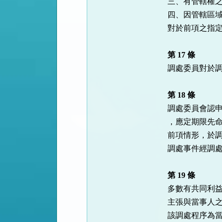
三、有管轄權之
四、因管轄區域
對於前項之指定
第 17 條
調處委員對於調
第 18 條
調處委員會認申
，應定期限先命
前項情形，於調
調處事件經調處
第 19 條
多數有共同利益
主張與當事人之
該調處程序為當