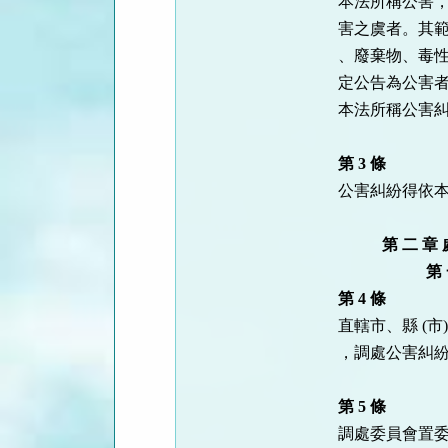
本法所稱公害，
害之虞者。其範
、廢棄物、毒性
定公告為公害者
本法所稱公害糾
第 3 條
公害糾紛得依本
　　   第 二 
　　　　      
第 4 條
直轄市、縣 (市
，調處公害糾紛
第 5 條
調處委員會置委