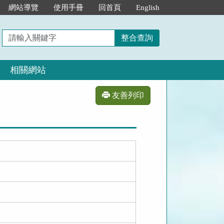
網站導覽
使用手冊
回首頁
English
請
整合查詢
輸
入
相關網站
關
鍵
字
友善列印