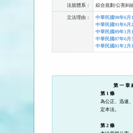
法規體系：
綜合規劃/公害糾
立法理由：
中華民國98年6月
中華民國91年6月2
中華民國89年1月1
中華民國87年6月
中華民國81年2月
法
規
功
能
　　   第 一 章
按
第 1 條
鈕
為公正、迅速、
區
定本法。

第 2 條