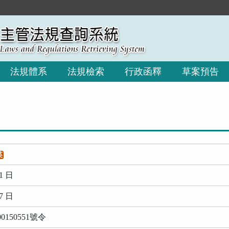
:::
法規體系
法規檢索
行政函釋
草案預告
英
1 日
7 日
150551號令