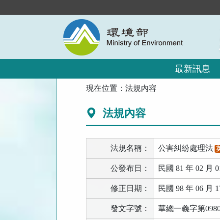
跳
到
主
要
內
容
區
最新訊息
塊
:::
現在位置：
法規內容
法規內容
法規名稱：
公害糾紛處理法
公發布日：
民國 81 年 02 月 0
修正日期：
民國 98 年 06 月 1
發文字號：
華總一義字第09800