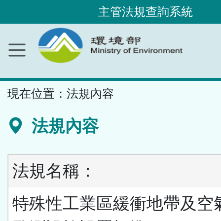
主管法規查詢系統
跳
到
主
要
內
容
區
塊
::
現在位置：
法規內容
法規內容
法規名稱：
特殊性工業區緩衝地帶及空