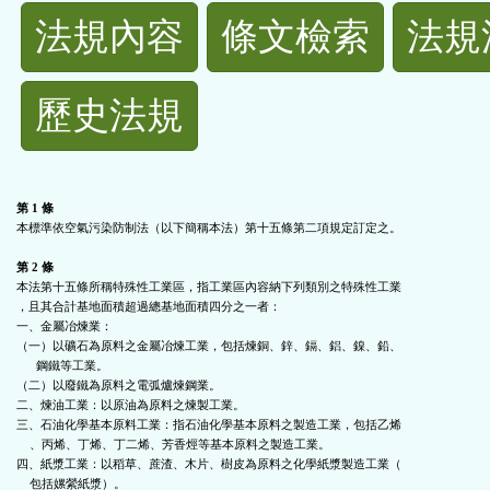
法
法規內容
條文檢索
法規
規
歷史法規
功
能
第 1 條
本標準依空氣污染防制法（以下簡稱本法）第十五條第二項規定訂定之。

按
第 2 條
鈕
本法第十五條所稱特殊性工業區，指工業區內容納下列類別之特殊性工業

，且其合計基地面積超過總基地面積四分之一者：

一、金屬冶煉業：

區
（一）以礦石為原料之金屬冶煉工業，包括煉銅、鋅、鎘、鋁、鎳、鉛、

      鋼鐵等工業。

（二）以廢鐵為原料之電弧爐煉鋼業。

二、煉油工業：以原油為原料之煉製工業。

三、石油化學基本原料工業：指石油化學基本原料之製造工業，包括乙烯

    、丙烯、丁烯、丁二烯、芳香烴等基本原料之製造工業。

四、紙漿工業：以稻草、蔗渣、木片、樹皮為原料之化學紙漿製造工業（

    包括嫘縈紙漿）。
