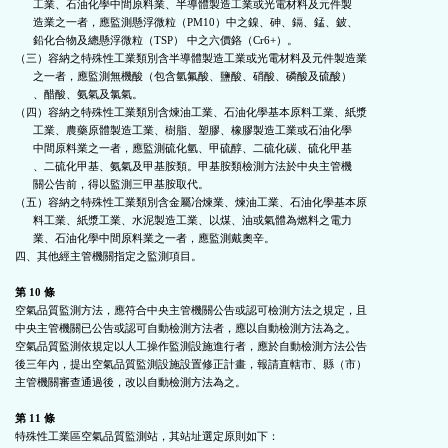
      工業、石油化學中間原料業、半導體製造工業或光電材料及元件製

      造業之一者，應監測懸浮微粒（PM10）中之鎳、砷、鎘、錳、鈹、

      鉛化合物及總懸浮微粒（TSP） 中之六價鉻（Cr6+）。

（三）容納之特殊性工業類別含半導體製造工業或光電材料及元件製造業

      之一者，應監測無機酸（包含氫氟酸、鹽酸、硝酸、磷酸及硫酸）

      、醋酸、氨氣及氯氣。

（四）容納之特殊性工業類別含煉油工業、石油化學基本原料工業、紙漿

      工業、農藥原體製造工業、樹脂、塑膠、橡膠製造工業或石油化學

      中間原料業之一者，應監測硫化氫、甲硫醇、二硫化碳、硫化甲基

      、二硫化甲基、氨氣及甲基胺類。甲基胺類檢測方法於中央主管機

      關公告前，得以監測三甲基胺取代。

（五）容納之特殊性工業類別含金屬冶煉業、煉油工業、石油化學基本原

      料工業、紙漿工業、水泥製造工業、以煤、油或氣體為燃料之電力

      業、石油化學中間原料業之一者，應監測戴奧辛。

四、其他經主管機關指定之監測項目。

第 10 條
空氣品質監測方法，應符合中央主管機關公告或認可檢測方法之規定，且

中央主管機關已公告或認可自動檢測方法者，應以自動檢測方法為之。

空氣品質監測依規定以人工操作監測設施進行者，應於自動檢測方法公告

後三年內，提出空氣品質監測設施設置修正計畫，報請直轄市、縣（市）

主管機關審查通過後，改以自動檢測方法為之。

第 11 條
特殊性工業區空氣品質監測站，其站址選定原則如下：
