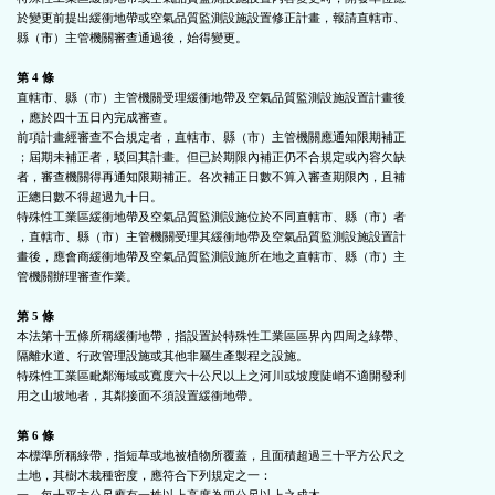
於變更前提出緩衝地帶或空氣品質監測設施設置修正計畫，報請直轄市、

縣（市）主管機關審查通過後，始得變更。

第 4 條
直轄市、縣（市）主管機關受理緩衝地帶及空氣品質監測設施設置計畫後

，應於四十五日內完成審查。

前項計畫經審查不合規定者，直轄市、縣（市）主管機關應通知限期補正

；屆期未補正者，駁回其計畫。但已於期限內補正仍不合規定或內容欠缺

者，審查機關得再通知限期補正。各次補正日數不算入審查期限內，且補

正總日數不得超過九十日。

特殊性工業區緩衝地帶及空氣品質監測設施位於不同直轄市、縣（市）者

，直轄市、縣（市）主管機關受理其緩衝地帶及空氣品質監測設施設置計

畫後，應會商緩衝地帶及空氣品質監測設施所在地之直轄市、縣（市）主

管機關辦理審查作業。

第 5 條
本法第十五條所稱緩衝地帶，指設置於特殊性工業區區界內四周之綠帶、

隔離水道、行政管理設施或其他非屬生產製程之設施。

特殊性工業區毗鄰海域或寬度六十公尺以上之河川或坡度陡峭不適開發利

用之山坡地者，其鄰接面不須設置緩衝地帶。

第 6 條
本標準所稱綠帶，指短草或地被植物所覆蓋，且面積超過三十平方公尺之

土地，其樹木栽種密度，應符合下列規定之一：
