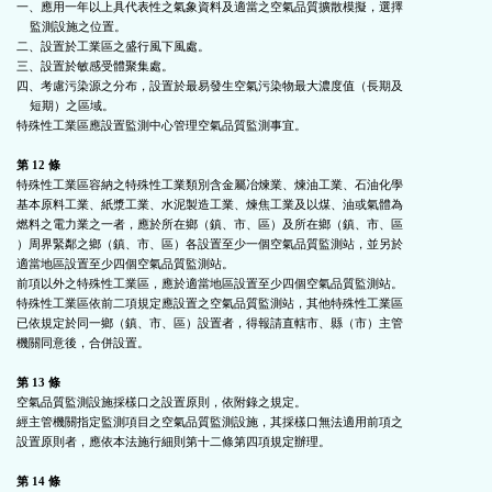
一、應用一年以上具代表性之氣象資料及適當之空氣品質擴散模擬，選擇

    監測設施之位置。

二、設置於工業區之盛行風下風處。

三、設置於敏感受體聚集處。

四、考慮污染源之分布，設置於最易發生空氣污染物最大濃度值（長期及

    短期）之區域。

特殊性工業區應設置監測中心管理空氣品質監測事宜。

第 12 條
特殊性工業區容納之特殊性工業類別含金屬冶煉業、煉油工業、石油化學

基本原料工業、紙漿工業、水泥製造工業、煉焦工業及以煤、油或氣體為

燃料之電力業之一者，應於所在鄉（鎮、市、區）及所在鄉（鎮、市、區

）周界緊鄰之鄉（鎮、市、區）各設置至少一個空氣品質監測站，並另於

適當地區設置至少四個空氣品質監測站。

前項以外之特殊性工業區，應於適當地區設置至少四個空氣品質監測站。

特殊性工業區依前二項規定應設置之空氣品質監測站，其他特殊性工業區

已依規定於同一鄉（鎮、市、區）設置者，得報請直轄市、縣（市）主管

機關同意後，合併設置。

第 13 條
空氣品質監測設施採樣口之設置原則，依附錄之規定。

經主管機關指定監測項目之空氣品質監測設施，其採樣口無法適用前項之

設置原則者，應依本法施行細則第十二條第四項規定辦理。

第 14 條