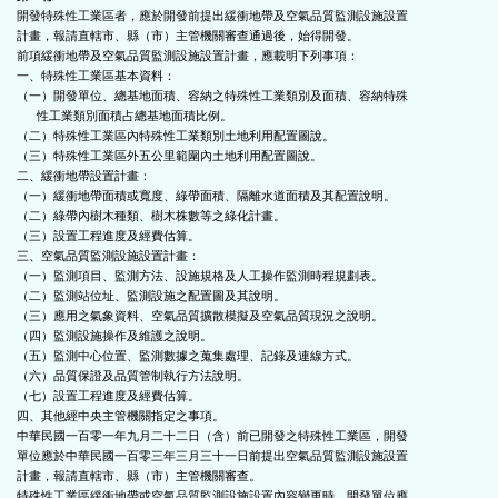
開發特殊性工業區者，應於開發前提出緩衝地帶及空氣品質監測設施設置

計畫，報請直轄市、縣（市）主管機關審查通過後，始得開發。

前項緩衝地帶及空氣品質監測設施設置計畫，應載明下列事項：

一、特殊性工業區基本資料：

（一）開發單位、總基地面積、容納之特殊性工業類別及面積、容納特殊

      性工業類別面積占總基地面積比例。

（二）特殊性工業區內特殊性工業類別土地利用配置圖說。

（三）特殊性工業區外五公里範圍內土地利用配置圖說。

二、緩衝地帶設置計畫：

（一）緩衝地帶面積或寬度、綠帶面積、隔離水道面積及其配置說明。

（二）綠帶內樹木種類、樹木株數等之綠化計畫。

（三）設置工程進度及經費估算。

三、空氣品質監測設施設置計畫：

（一）監測項目、監測方法、設施規格及人工操作監測時程規劃表。

（二）監測站位址、監測設施之配置圖及其說明。

（三）應用之氣象資料、空氣品質擴散模擬及空氣品質現況之說明。

（四）監測設施操作及維護之說明。

（五）監測中心位置、監測數據之蒐集處理、記錄及連線方式。

（六）品質保證及品質管制執行方法說明。

（七）設置工程進度及經費估算。

四、其他經中央主管機關指定之事項。

中華民國一百零一年九月二十二日（含）前已開發之特殊性工業區，開發

單位應於中華民國一百零三年三月三十一日前提出空氣品質監測設施設置

計畫，報請直轄市、縣（市）主管機關審查。

特殊性工業區緩衝地帶或空氣品質監測設施設置內容變更時，開發單位應
