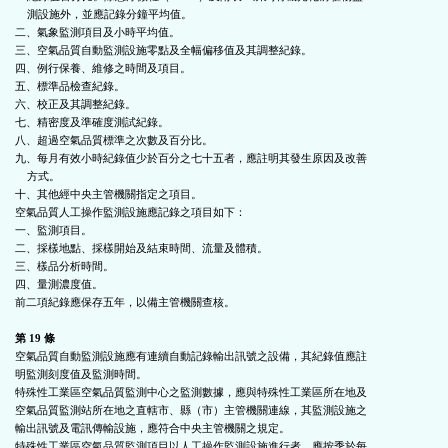
    測設施外，並應記錄分鐘平均值。

二、氣象監測項目及小時平均值。

三、空氣品質自動監測設施零點及全幅偏移值及其調整紀錄。

四、例行保養、維修之時間及項目。

五、標準品檢查紀錄。

六、校正及其調整紀錄。

七、精密度及準確度測試紀錄。

八、超過空氣品質標準之次數及百分比。

九、每月有效小時紀錄值少於百分之七十五者，應註明其發生原因及改善

    方式。

十、其他經中央主管機關指定之項目。

空氣品質人工操作監測設施應記錄之項目如下：

一、監測項目。

二、採樣地點、採樣開始及結束時間、流量及體積。

三、樣品分析時間。

四、量測濃度值。

前二項紀錄應保存五年，以備主管機關查核。

第 19 條
空氣品質自動監測設施應有連續自動記錄輸出訊號之設備，其紀錄值應註

明監測刻度值及監測時間。

特殊性工業區空氣品質監測中心之監測數據，應與特殊性工業區所在地及

空氣品質監測站所在地之直轄市、縣（市）主管機關連線，其監測設施之

輸出訊號及電訊傳輸設施，應符合中央主管機關之規定。

特殊性工業區空氣品質監測項目以人工操作監測設施進行者，應按季於每
