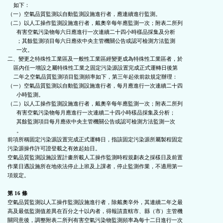
    如下：

（一）空氣品質監測以自動監測設施進行者，應連續進行監測。

（二）以人工操作監測設施進行者，戴奧辛每年應監測一次；附表二所列

      有害空氣污染物每六日應進行一次連續二十四小時樣品採集及分析

      ；其餘監測項目每六日應依中央主管機關公告或認可檢測方法監測

      一次。

二、變更之特殊性工業區及一般性工業區經變更成為特殊性工業區者，於

    區內任一增設之屬特殊性工業之固定污染源設置完成正式運轉日後第

    二年之空氣品質監測項目監測頻率如下，第三年起依前款規定辦理：

（一）空氣品質監測以自動監測設施進行者，每月應進行一次連續二十四

      小時監測。

（二）以人工操作監測設施進行者，戴奧辛每年應監測一次；附表二所列

      有害空氣污染物每月應進行一次連續二十四小時樣品採集及分析；

      其餘監測項目每月應依中央主管機關公告或認可檢測方法監測一次

      。

前項所稱固定污染源設置完成正式運轉日，指該固定污染源所屬製程固定

污染源操作許可證登載之有效起始日。

空氣品質監測設施設置計畫所載人工操作監測時程規劃表之採樣日及前置

作業日遇設施所在地依法停止上班及上課者，停止監測作業，不適用第一

項規定。

第 16 條
空氣品質監測以人工操作監測設施進行者，除戴奧辛外，其連續二年之最

高及最低監測值差異在百分之十以內者，得報請直轄市、縣（市）主管機

關同意後，調整附表二所列有害空氣污染物監測頻率為每十二日進行一次
