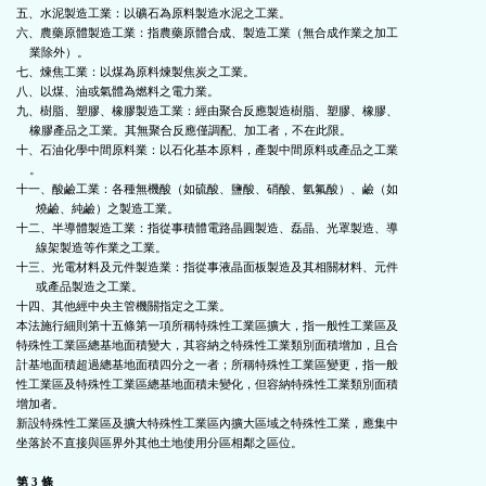
五、水泥製造工業：以礦石為原料製造水泥之工業。

六、農藥原體製造工業：指農藥原體合成、製造工業（無合成作業之加工

    業除外）。

七、煉焦工業：以煤為原料煉製焦炭之工業。

八、以煤、油或氣體為燃料之電力業。

九、樹脂、塑膠、橡膠製造工業：經由聚合反應製造樹脂、塑膠、橡膠、

    橡膠產品之工業。其無聚合反應僅調配、加工者，不在此限。

十、石油化學中間原料業：以石化基本原料，產製中間原料或產品之工業

    。

十一、酸鹼工業：各種無機酸（如硫酸、鹽酸、硝酸、氫氟酸）、鹼（如

      燒鹼、純鹼）之製造工業。

十二、半導體製造工業：指從事積體電路晶圓製造、磊晶、光罩製造、導

      線架製造等作業之工業。

十三、光電材料及元件製造業：指從事液晶面板製造及其相關材料、元件

      或產品製造之工業。

十四、其他經中央主管機關指定之工業。

本法施行細則第十五條第一項所稱特殊性工業區擴大，指一般性工業區及

特殊性工業區總基地面積變大，其容納之特殊性工業類別面積增加，且合

計基地面積超過總基地面積四分之一者；所稱特殊性工業區變更，指一般

性工業區及特殊性工業區總基地面積未變化，但容納特殊性工業類別面積

增加者。

新設特殊性工業區及擴大特殊性工業區內擴大區域之特殊性工業，應集中

坐落於不直接與區界外其他土地使用分區相鄰之區位。

第 3 條