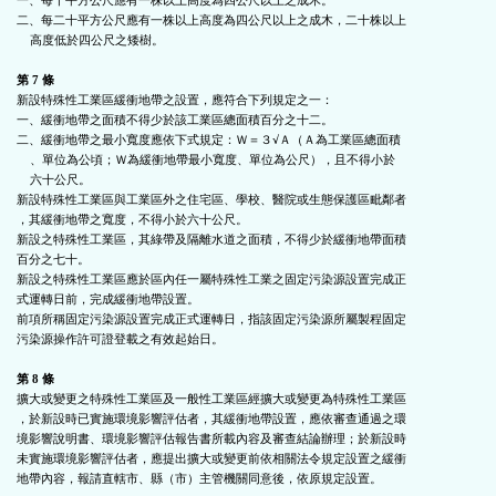
一、每十平方公尺應有一株以上高度為四公尺以上之成木。

二、每二十平方公尺應有一株以上高度為四公尺以上之成木，二十株以上

    高度低於四公尺之矮樹。

第 7 條
新設特殊性工業區緩衝地帶之設置，應符合下列規定之一：

一、緩衝地帶之面積不得少於該工業區總面積百分之十二。

二、緩衝地帶之最小寬度應依下式規定：Ｗ＝３√Ａ（Ａ為工業區總面積

    、單位為公頃；Ｗ為緩衝地帶最小寬度、單位為公尺），且不得小於

    六十公尺。

新設特殊性工業區與工業區外之住宅區、學校、醫院或生態保護區毗鄰者

，其緩衝地帶之寬度，不得小於六十公尺。

新設之特殊性工業區，其綠帶及隔離水道之面積，不得少於緩衝地帶面積

百分之七十。

新設之特殊性工業區應於區內任一屬特殊性工業之固定污染源設置完成正

式運轉日前，完成緩衝地帶設置。

前項所稱固定污染源設置完成正式運轉日，指該固定污染源所屬製程固定

污染源操作許可證登載之有效起始日。

第 8 條
擴大或變更之特殊性工業區及一般性工業區經擴大或變更為特殊性工業區

，於新設時已實施環境影響評估者，其緩衝地帶設置，應依審查通過之環

境影響說明書、環境影響評估報告書所載內容及審查結論辦理；於新設時

未實施環境影響評估者，應提出擴大或變更前依相關法令規定設置之緩衝

地帶內容，報請直轄市、縣（市）主管機關同意後，依原規定設置。
