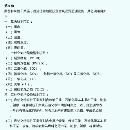
第 9 條
開發特殊性工業區，應於適當地區設置空氣品質監測設施，其監測項目如

下：

一、氣象監測項目：

（一）風向。

（二）風速。

（三）溫度。

（四）相對濕度。

（五）降雨量。

二、一般空氣污染物監測項目：

（一）懸浮微粒（PM 10）

（二）細懸浮微粒（PM 2.5）。

（三）二氧化硫（SO2） 。

（四）氮氧化物（NOx） ，包括一氧化氮（NO）及二氧化氮（NO2） 。

（五）一氧化碳（CO）。

（六）臭氧（O3）。

（七）總碳氫化合物（THC） 。

三、其他空氣污染物監測項目：

（一）容納之特殊性工業類別含煉油工業、石油化學基本原料工業、樹脂

      、塑膠、橡膠製造工業或石油化學中間原料業之一者，應監測附表

      一所列有機光化前驅物、附表二所列有害空氣污染物、甲醛及乙醛

      。

（二）容納之特殊性工業類別含金屬冶煉業、煉油工業、石油化學基本原

      料工業、以煤、油或氣體為燃料之電力業、樹脂、塑膠、橡膠製造
