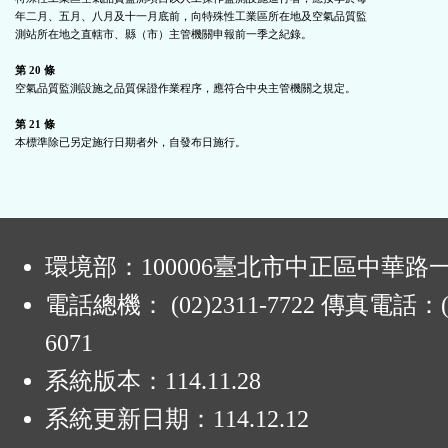
年二月、五月、八月及十一月底前，向特殊性工業區所在地及空氣品質監

測站所在地之直轄市、縣（市）主管機關申報前一季之紀錄。

第 20 條
空氣品質監測設施之品質保證作業程序，應符合中央主管機關之規定。

第 21 條
本標準除已另定施行日期者外，自發布日施行。

:
環境部：100006臺北市中正區中華路一
電話總機： (02)2311-7722 傳真電話：(0
6071
系統版本：
114.11.28
系統更新日期：
114.12.12