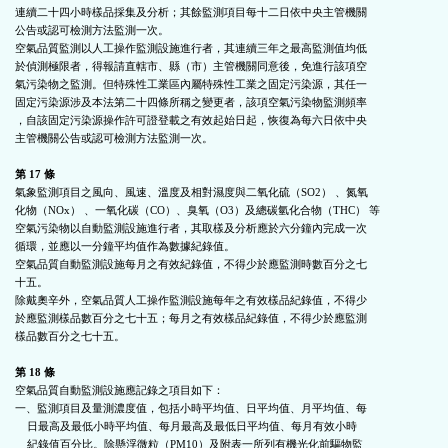
連續二十四小時樣品採集及分析；其餘監測項目每十二日依中央主管機關

公告或認可檢測方法監測一次。

空氣品質監測以人工操作監測設施進行者，其連續三年之最高監測值均低

於偵測極限者，得報請直轄市、縣（市）主管機關同意後，免進行該項空

氣污染物之監測。但特殊性工業區內屬特殊性工業之固定污染源，其任一

固定污染源涉及本法第二十四條所稱之變更者，該項空氣污染物監測頻率

，自該固定污染源操作許可證登載之有效起始日起，恢復為每六日依中央

主管機關公告或認可檢測方法監測一次。

第 17 條
氣象監測項目之風向、風速、溫度及相對濕度與二氧化硫（SO2） 、氮氧

化物（NOx） 、一氧化碳（CO）、臭氧（O3）及總碳氫化合物（THC） 等

空氣污染物以自動監測設施進行者，其取樣及分析應於六分鐘內完成一次

循環，並應以一分鐘平均值作為數據紀錄值。

空氣品質自動監測設施每月之有效紀錄值，不得少於應監測時數百分之七

十五。

除戴奧辛外，空氣品質人工操作監測設施每年之有效樣品紀錄值，不得少

於應監測樣品數百分之七十五；每月之有效樣品紀錄值，不得少於應監測

樣品數百分之七十五。

第 18 條
空氣品質自動監測設施應記錄之項目如下：

一、監測項目及量測濃度值，包括小時平均值、日平均值、月平均值、每

    日最高及最低小時平均值、每月最高及最低日平均值、每月有效小時

    紀錄值百分比。除懸浮微粒（PM10）及附表一所列有機光化前驅物監
