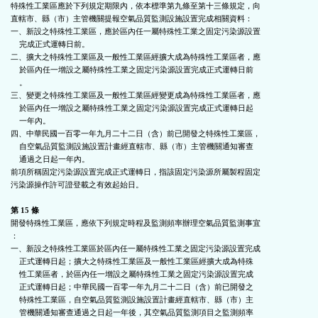
特殊性工業區應於下列規定期限內，依本標準第九條至第十三條規定，向

直轄市、縣（市）主管機關提報空氣品質監測設施設置完成相關資料：

一、新設之特殊性工業區，應於區內任一屬特殊性工業之固定污染源設置

    完成正式運轉日前。

二、擴大之特殊性工業區及一般性工業區經擴大成為特殊性工業區者，應

    於區內任一增設之屬特殊性工業之固定污染源設置完成正式運轉日前

    。

三、變更之特殊性工業區及一般性工業區經變更成為特殊性工業區者，應

    於區內任一增設之屬特殊性工業之固定污染源設置完成正式運轉日起

    一年內。

四、中華民國一百零一年九月二十二日（含）前已開發之特殊性工業區，

    自空氣品質監測設施設置計畫經直轄市、縣（市）主管機關通知審查

    通過之日起一年內。

前項所稱固定污染源設置完成正式運轉日，指該固定污染源所屬製程固定

污染源操作許可證登載之有效起始日。

第 15 條
開發特殊性工業區，應依下列規定時程及監測頻率辦理空氣品質監測事宜

：

一、新設之特殊性工業區於區內任一屬特殊性工業之固定污染源設置完成

    正式運轉日起；擴大之特殊性工業區及一般性工業區經擴大成為特殊

    性工業區者，於區內任一增設之屬特殊性工業之固定污染源設置完成

    正式運轉日起；中華民國一百零一年九月二十二日（含）前已開發之

    特殊性工業區，自空氣品質監測設施設置計畫經直轄市、縣（市）主

    管機關通知審查通過之日起一年後，其空氣品質監測項目之監測頻率
