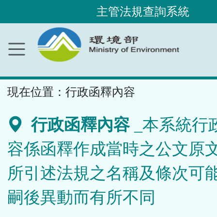
主管法規查詢系統
跳
到
主
要
內
容
區
塊
::
現在位置：
行政函釋內容
行政函釋內容
_本系統行
容係函釋作成當時之公文原
所引述法規之名稱及條次可
嗣後異動而有所不同