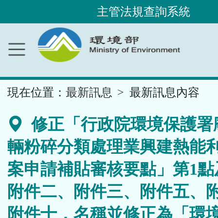
主管法規查詢系統
跳
到
主
要
內
容
區
塊
::
現在位置：
最新訊息
最新訊息內容
修正「行政院環境保護署
輛粉碎分類處理業興建熱能
案申請補貼審核要點」第1點
附件二、附件三、附件五、
附件十，名稱並修正為「環