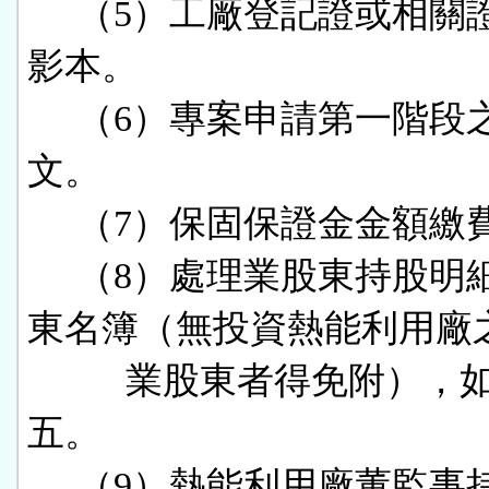
     （5）工廠登記證或相關證明文件
影本。

     （6）專案申請第一階段之核可公
文。

     （7）保固保證金金額繳費證明。

     （8）處理業股東持股明細表及股
東名簿（無投資熱能利用廠之
          業股東者得免附），如附件
五。

     （9）熱能利用廠董監事持股明細