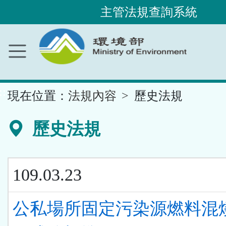
主管法規查詢系統
跳
到
主
要
內
容
區
塊
::
現在位置：
法規內容
歷史法規
歷史法規
109.03.23
公私場所固定污染源燃料混